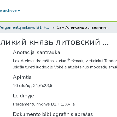
e archyve
Pergamentų rinkinys B1. F1 / Parchment collection B1. F1
Сам Александр ... великий князь литовский ...
еликий князь литовский ...
Anotacija, santrauka
Ldk Aleksandro raštas, kuriuo Žiežmarių vietininkui Teodoru
leidžia turėti Juodojoje Vokėje atleistą nuo mokesčių smuk
Apimtis
10 eilučių ; 31,6x23,6.
Leidinyje
Pergamentų rinkinys B1. F1, XVI a.
Dokumento bibliografinis aprašas