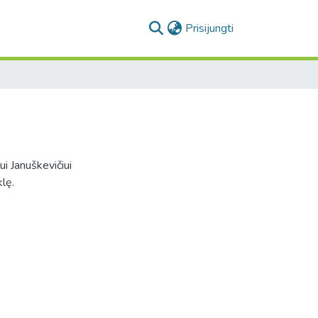
(current)
Prisijungti
i Januškevičiui
lę.