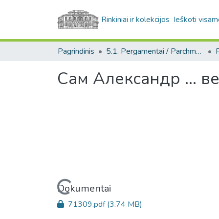
Rinkiniai ir kolekcijos
Ieškoti visam
Pagrindinis
5.1. Pergamentai / Parchments
Сам Александр ... в
Įkeliama...
Dokumentai
71309.pdf
(3.74 MB)