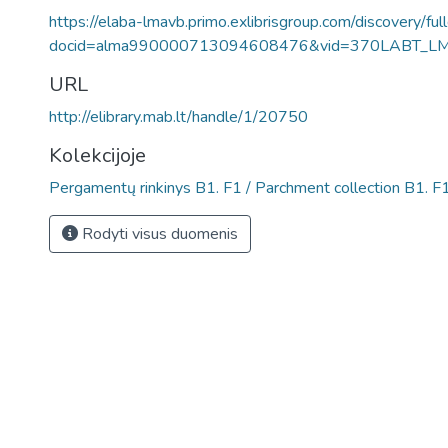
https://elaba-lmavb.primo.exlibrisgroup.com/discovery/ful
docid=alma990000713094608476&vid=370LABT_L
URL
http://elibrary.mab.lt/handle/1/20750
Kolekcijoje
Pergamentų rinkinys B1. F1 / Parchment collection B1. F
Rodyti visus duomenis