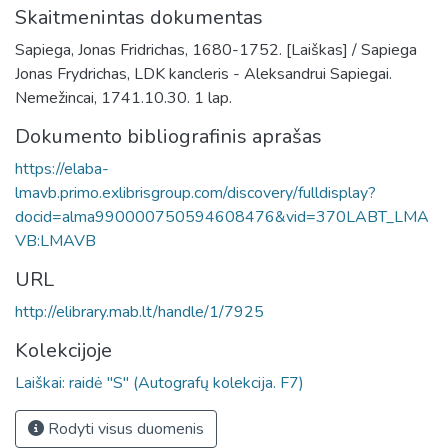
Skaitmenintas dokumentas
Sapiega, Jonas Fridrichas, 1680-1752. [Laiškas] / Sapiega
Jonas Frydrichas, LDK kancleris - Aleksandrui Sapiegai.
Nemežincai, 1741.10.30. 1 lap.
Dokumento bibliografinis aprašas
https://elaba-
lmavb.primo.exlibrisgroup.com/discovery/fulldisplay?
docid=alma990000750594608476&vid=370LABT_LMA
VB:LMAVB
URL
http://elibrary.mab.lt/handle/1/7925
Kolekcijoje
Laiškai: raidė "S" (Autografų kolekcija. F7)
Rodyti visus duomenis