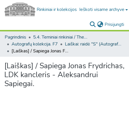
Rinkiniai ir kolekcijos
Ieškoti visame archyve
(c
Prisijungti
Pagrindinis
5.4. Teminiai rinkiniai / Thematic collections
Autografų kolekcija. F7
Laiškai: raidė "S" (Autografų kolekcija. F7)
[Laiškas] / Sapiega Jonas Frydrichas, LDK kancleris - Aleksandrui Sapiegai.
[Laiškas] / Sapiega Jonas Frydrichas,
LDK kancleris - Aleksandrui
Sapiegai.