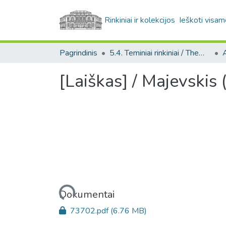
Rinkiniai ir kolekcijos
Ieškoti visam
Pagrindinis
5.4. Teminiai rinkiniai / Thematic collections
A
[Laiškas] / Majevskis
Įkeliama...
Dokumentai
73702.pdf
(6.76 MB)