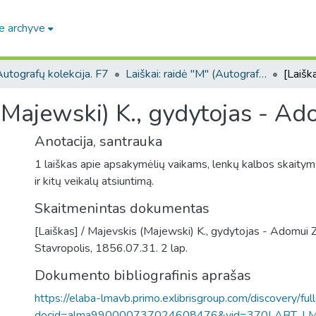
e archyve
utografų kolekcija. F7
Laiškai: raidė "M" (Autografų kolekcija. F7)
 (Majewski) K., gydytojas - Ad
Anotacija, santrauka
1 laiškas apie apsakymėlių vaikams, lenkų kalbos skaitym
ir kitų veikalų atsiuntimą.
Skaitmenintas dokumentas
[Laiškas] / Majevskis (Majewski) K., gydytojas - Adomui Z
Stavropolis, 1856.07.31. 2 lap.
Dokumento bibliografinis aprašas
https://elaba-lmavb.primo.exlibrisgroup.com/discovery/ful
docid=alma990000737024608476&vid=370LABT_L