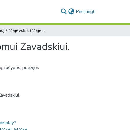
(current)
Prisijungti
[Laiškas] / Majevskis (Majewski) K., gydytojas - Adomui Zavadskiui.
omui Zavadskiui.
ų, rašybos, poezijos
avadskiui.
ldisplay?
MAVB:LMAVB