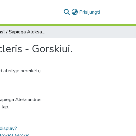
(current)
Prisijungti
[Laiškas] / Sapiega Aleksandras Mykolas, LDK kancleris - Gorskiui.
eris - Gorskiui.
ad ateityje nereikėtų
Sapiega Aleksandras
 lap.
ldisplay?
MAVB:LMAVB