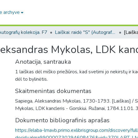
e archyve
utografų kolekcija. F7
Laiškai: raidė "S" (Autografų kolekcija. F7)
leksandras Mykolas, LDK kancl
Anotacija, santrauka
1 laiškas dėl miško priežiūros, kad svetimi jo nekirstų ir k
dėl to bylinėtis.
Skaitmenintas dokumentas
Sapiega, Aleksandras Mykolas, 1730-1793. [Laiškas] / 
Mykolas, LDK kancleris - Gorskiui. Ružanai, 1784.11.01. 3
Dokumento bibliografinis aprašas
https://elaba-lmavb.primo.exlibrisgroup.com/discovery/ful
docid=alma990000730294608476&vid=370LABT_L