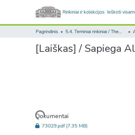
Rinkiniai ir kolekcijos
Ieškoti visam
Pagrindinis
5.4. Teminiai rinkiniai / Thematic collections
A
[Laiškas] / Sapiega A
Įkeliama...
Dokumentai
73029.pdf
(7.35 MB)