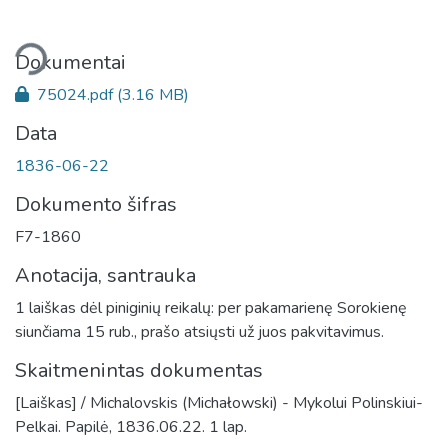
liama...
Dokumentai
75024.pdf
(3.16 MB)
Data
1836-06-22
Dokumento šifras
F7-1860
Anotacija, santrauka
1 laiškas dėl piniginių reikalų: per pakamarienę Sorokienę
siunčiama 15 rub., prašo atsiųsti už juos pakvitavimus.
Skaitmenintas dokumentas
[Laiškas] / Michalovskis (Michałowski) - Mykolui Polinskiui-
Pelkai. Papilė, 1836.06.22. 1 lap.