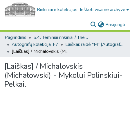
Rinkiniai ir kolekcijos
Ieškoti visame archyve
(c
Prisijungti
Pagrindinis
5.4. Teminiai rinkiniai / Thematic collections
Autografų kolekcija. F7
Laiškai: raidė "M" (Autografų kolekcija. F7)
[Laiškas] / Michalovskis (Michałowski) - Mykolui Polinskiui-Pelkai.
[Laiškas] / Michalovskis
(Michałowski) - Mykolui Polinskiui-
Pelkai.