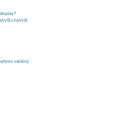
ldisplay?
MAVB:LMAVB
nytinės valdos)