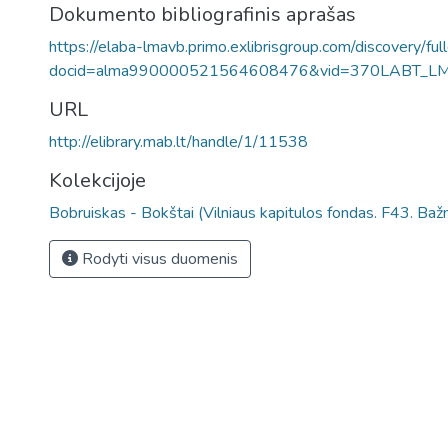
Dokumento bibliografinis aprašas
https://elaba-lmavb.primo.exlibrisgroup.com/discovery/ful
docid=alma990000521564608476&vid=370LABT_L
URL
http://elibrary.mab.lt/handle/1/11538
Kolekcijoje
Bobruiskas - Bokštai (Vilniaus kapitulos fondas. F43. Baž
Rodyti visus duomenis