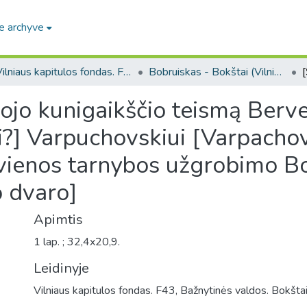
e archyve
Vilniaus kapitulos fondas. F43
Bobruiskas - Bokštai (Vilniaus kapitulos fondas. F43. Bažnytinės valdos)
ojo kunigaikščio teismą Berv
ui?] Varpuchovskiui [Varpacho
 vienos tarnybos užgrobimo B
o dvaro]
Apimtis
1 lap. ; 32,4x20,9.
Leidinyje
Vilniaus kapitulos fondas. F43, Bažnytinės valdos. Bokštai