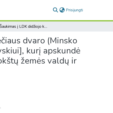
(current)
Prisijungti
[Šaukimas į LDK didžiojo kunigaikščio teismą Bervečiaus dvaro (Minsko vaiv.) savininkui [Jonui?] Varpuchovskiui [Varpachovskiui], kurį apskundė Vilniaus kapitula dėl vienos tarnybos užgrobimo Bokštų žemės valdų ir prisijungimo prie savo dvaro]
ečiaus dvaro (Minsko
vskiui], kurį apskundė
okštų žemės valdų ir
.