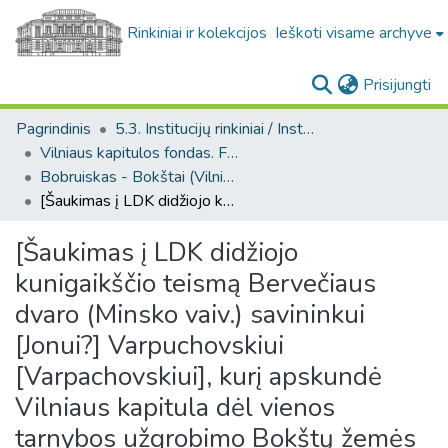
Rinkiniai ir kolekcijos
Ieškoti visame archyve
(c
Prisijungti
Pagrindinis
5.3. Institucijų rinkiniai / Institutional collections
Vilniaus kapitulos fondas. F43
Bobruiskas - Bokštai (Vilniaus kapitulos fondas. F43. Bažnytinės valdos)
[Šaukimas į LDK didžiojo kunigaikščio teismą Bervečiaus dvaro (Minsko vaiv.) savininkui [Jonui?] Varpuchovskiui [Varpachovskiui], kurį apskundė Vilniaus kapitula dėl vienos tarnybos užgrobimo Bokštų žemės valdų ir prisijungimo prie savo dvaro]
[Šaukimas į LDK didžiojo
kunigaikščio teismą Bervečiaus
dvaro (Minsko vaiv.) savininkui
[Jonui?] Varpuchovskiui
[Varpachovskiui], kurį apskundė
Vilniaus kapitula dėl vienos
tarnybos užgrobimo Bokštų žemės