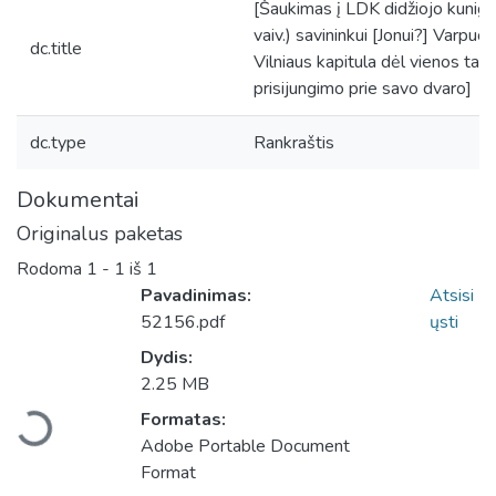
[Šaukimas į LDK didžiojo kunig
vaiv.) savininkui [Jonui?] Varpuc
dc.title
Vilniaus kapitula dėl vienos ta
prisijungimo prie savo dvaro]
dc.type
Rankraštis
Dokumentai
Originalus paketas
Rodoma
1 - 1 iš 1
Pavadinimas:
Atsisi
52156.pdf
ųsti
Dydis:
Įkeliama...
2.25 MB
Formatas:
Adobe Portable Document
Format