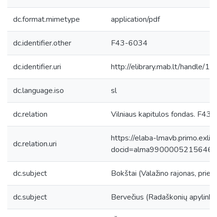
dc.format.mimetype
application/pdf
dc.identifier.other
F43-6034
dc.identifier.uri
http://elibrary.mab.lt/handle/1
dc.language.iso
sl
dc.relation
Vilniaus kapitulos fondas. F43, 
https://elaba-lmavb.primo.exlib
dc.relation.uri
docid=alma9900005215646
dc.subject
Bokštai (Valažino rajonas, prieš 
dc.subject
Bervečius (Radaškonių apylinkės