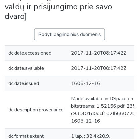
valdų ir prisijungimo prie savo
dvaro]
Rodyti pagrindinius duomenis
dc.date.accessioned
2017-11-20T08:17:42Z
dc.date.available
2017-11-20T08:17:42Z
dc.date.issued
1605-12-16
Made available in DSpace on 
bitstreams: 1 52156.pdf: 235
dc.description.provenance
c93c401d0dcf102fb66072b252
1605-12-16
dc.format.extent
1 lap. ; 32,4x20,9.