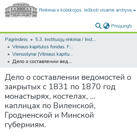
Rinkiniai ir kolekcijos
Ieškoti visame archyve
(c
Prisijungti
Pagrindinis
5.3. Institucijų rinkiniai / Institutional collections
Vilniaus kapitulos fondas. F43
Vienuolynai (Vilniaus kapitulos fondas. F43. Bažnytinių įstaigų bendro pobūdžio dokumentai)
Дело о составлении ведомостей о закрытых с 1831 по 1870 год монастырях, костелах, ... каплицах по Виленской, Гродненской и Минской губерниям.
Дело о составлении ведомостей о
закрытых с 1831 по 1870 год
монастырях, костелах, ...
каплицах по Виленской,
Гродненской и Минской
губерниям.