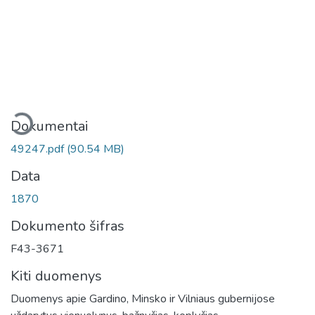
eliama...
Dokumentai
49247.pdf
(90.54 MB)
Data
1870
Dokumento šifras
F43-3671
Kiti duomenys
Duomenys apie Gardino, Minsko ir Vilniaus gubernijose