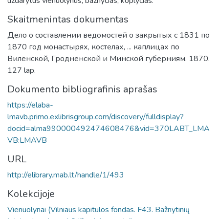
uždarytus vienuolynus, bažnyčias, koplyčias.
Skaitmenintas dokumentas
Дело о составлении ведомостей о закрытых с 1831 по
1870 год монастырях, костелах, ... каплицах по
Виленской, Гродненской и Минской губерниям. 1870.
127 lap.
Dokumento bibliografinis aprašas
https://elaba-
lmavb.primo.exlibrisgroup.com/discovery/fulldisplay?
docid=alma990000492474608476&vid=370LABT_LMA
VB:LMAVB
URL
http://elibrary.mab.lt/handle/1/493
Kolekcijoje
Vienuolynai (Vilniaus kapitulos fondas. F43. Bažnytinių