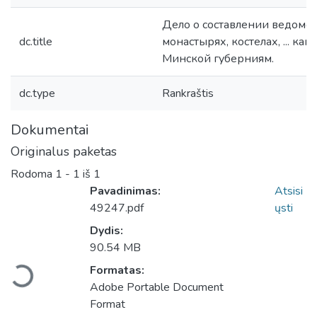
Дело о составлении ведомос
dc.title
монастырях, костелах, ... к
Минской губерниям.
dc.type
Rankraštis
Dokumentai
Originalus paketas
Rodoma
1 - 1 iš 1
Pavadinimas:
Atsisi
49247.pdf
ųsti
Dydis:
Įkeliama...
90.54 MB
Formatas:
Adobe Portable Document
Format