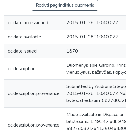
Rodyti pagrindinius duomenis
dc.date.accessioned
2015-01-28T10:40:07Z
dc.date.available
2015-01-28T10:40:07Z
dc.date.issued
1870
Duomenys apie Gardino, Minsko 
dc.description
vienuolynus, bažnyčias, koplyčia
Submitted by Audronė Steponai
dc.description.provenance
2015-01-28T10:40:07Z No. of
bytes, checksum: 5827d032
Made available in DSpace on 
bitstreams: 1 49247.pdf: 949
dc.description.provenance
5827d032f7b413604bff300149