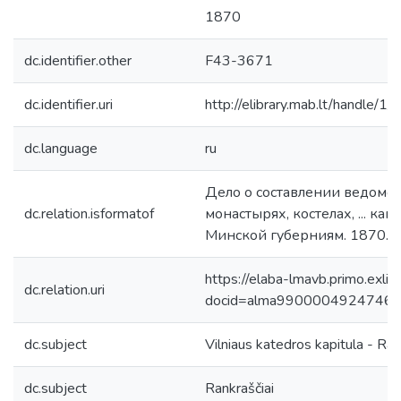
1870
dc.identifier.other
F43-3671
dc.identifier.uri
http://elibrary.mab.lt/handle/1/
dc.language
ru
Дело о составлении ведомос
dc.relation.isformatof
монастырях, костелах, ... к
Минской губерниям. 1870. 12
https://elaba-lmavb.primo.exlib
dc.relation.uri
docid=alma9900004924746
dc.subject
Vilniaus katedros kapitula - Ran
dc.subject
Rankraščiai