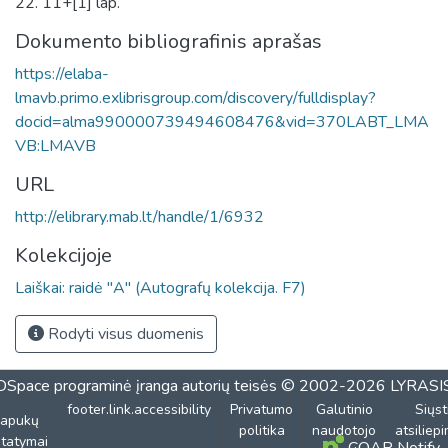
22. 11+[1] lap.
Dokumento bibliografinis aprašas
https://elaba-
lmavb.primo.exlibrisgroup.com/discovery/fulldisplay?
docid=alma990000739494608476&vid=370LABT_LMA
VB:LMAVB
URL
http://elibrary.mab.lt/handle/1/6932
Kolekcijoje
Laiškai: raidė "A" (Autografų kolekcija. F7)
Rodyti visus duomenis
DSpace programinė įranga
autorių teisės © 2002-2026
LYRASI
footer.link.accessibility
Privatumo
Galutinio
Siųst
lapukų
politika
naudotojo
atsiliep
tatymai
COAR Notify