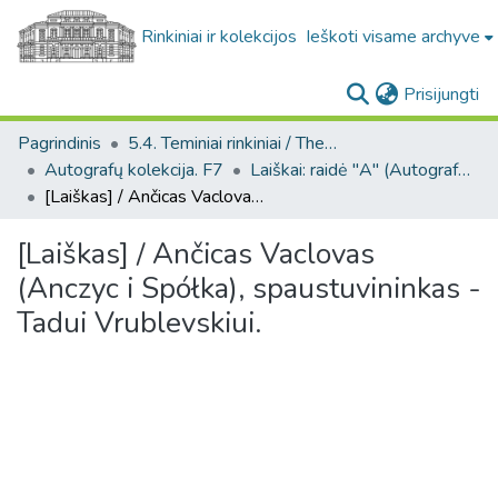
Rinkiniai ir kolekcijos
Ieškoti visame archyve
(c
Prisijungti
Pagrindinis
5.4. Teminiai rinkiniai / Thematic collections
Autografų kolekcija. F7
Laiškai: raidė "A" (Autografų kolekcija. F7)
[Laiškas] / Ančicas Vaclovas (Anczyc i Spółka), spaustuvininkas - Tadui Vrublevskiui.
[Laiškas] / Ančicas Vaclovas
(Anczyc i Spółka), spaustuvininkas -
Tadui Vrublevskiui.