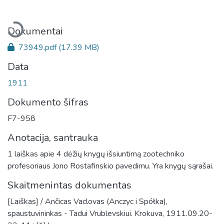
Įkeliama...
Dokumentai
73949.pdf
(17.39 MB)
Data
1911
Dokumento šifras
F7-958
Anotacija, santrauka
1 laiškas apie 4 dėžių knygų išsiuntimą zootechniko
profesoriaus Jono Rostafinskio pavedimu. Yra knygų sąrašai.
Skaitmenintas dokumentas
[Laiškas] / Ančicas Vaclovas (Anczyc i Spółka),
spaustuvininkas - Tadui Vrublevskiui. Krokuva, 1911.09.20-