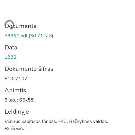
liama...
Dokumentai
53361.pdf
(30.71 MB)
Data
1832
Dokumento šifras
F43-7107
Apimtis
5 lap. ; 65x58.
Leidinyje
Vilniaus kapitulos fondas. F43, Bažnytinės valdos.
Braševičiai.