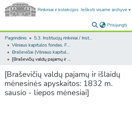
Rinkiniai ir kolekcijos
Ieškoti visame archyve
(c
Prisijungti
Pagrindinis
5.3. Institucijų rinkiniai / Institutional collections
Vilniaus kapitulos fondas. F43
Braševičiai (Vilniaus kapitulos fondas. F43. Bažnytinės valdos)
[Braševičių valdų pajamų ir išlaidų mėnesinės apyskaitos: 1832 m. sausio - liepos mėnesiai]
[Braševičių valdų pajamų ir išlaidų
mėnesinės apyskaitos: 1832 m.
sausio - liepos mėnesiai]