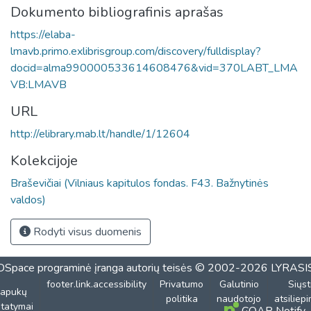
Dokumento bibliografinis aprašas
https://elaba-
lmavb.primo.exlibrisgroup.com/discovery/fulldisplay?
docid=alma990000533614608476&vid=370LABT_LMA
VB:LMAVB
URL
http://elibrary.mab.lt/handle/1/12604
Kolekcijoje
Braševičiai (Vilniaus kapitulos fondas. F43. Bažnytinės
valdos)
Rodyti visus duomenis
DSpace programinė įranga
autorių teisės © 2002-2026
LYRASI
footer.link.accessibility
Privatumo
Galutinio
Siųst
lapukų
politika
naudotojo
atsiliep
tatymai
COAR Notify