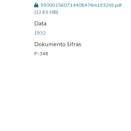
990001560714408476m1932n9.pdf
(12.65 MB)
Data
1932
Dokumento šifras
P-348