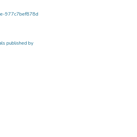
19e-977c7bef878d
cals published by