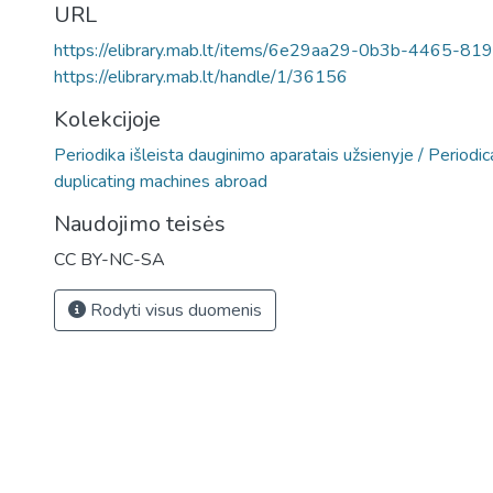
URL
https://elibrary.mab.lt/items/6e29aa29-0b3b-4465-8
https://elibrary.mab.lt/handle/1/36156
Kolekcijoje
Periodika išleista dauginimo aparatais užsienyje / Periodi
duplicating machines abroad
Naudojimo teisės
CC BY-NC-SA
Rodyti visus duomenis