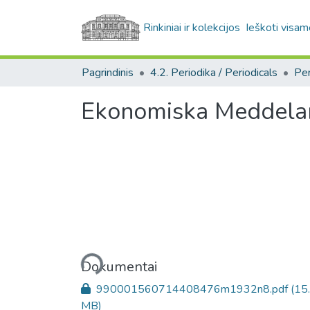
Rinkiniai ir kolekcijos
Ieškoti visam
Pagrindinis
4.2. Periodika / Periodicals
Ekonomiska Meddela
Įkeliama...
Dokumentai
990001560714408476m1932n8.pdf
(15
MB)