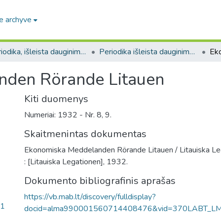
e archyve
Periodika, išleista dauginimo aparatais / Periodicals published by duplicating machines
Periodika išleista dauginimo aparatais užsienyje / Periodicals published by duplicating machines abroad
nden Rörande Litauen
Kiti duomenys
Numeriai: 1932 - Nr. 8, 9.
Skaitmenintas dokumentas
Ekonomiska Meddelanden Rörande Litauen / Litauiska Le
: [Litauiska Legationen], 1932.
Dokumento bibliografinis aprašas
https://vb.mab.lt/discovery/fulldisplay?
.1
docid=alma990001560714408476&vid=370LABT_L