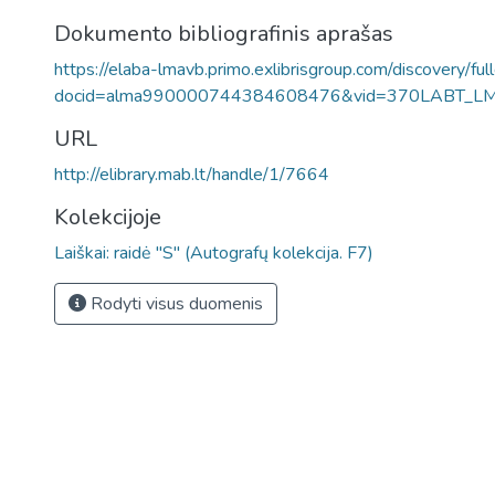
Dokumento bibliografinis aprašas
https://elaba-lmavb.primo.exlibrisgroup.com/discovery/ful
docid=alma990000744384608476&vid=370LABT_L
URL
http://elibrary.mab.lt/handle/1/7664
Kolekcijoje
Laiškai: raidė "S" (Autografų kolekcija. F7)
Rodyti visus duomenis