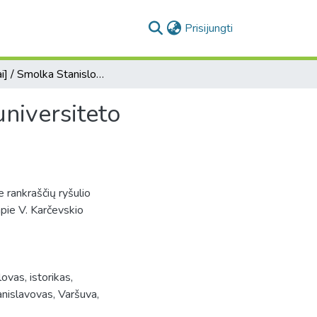
(current)
Prisijungti
[Laiškai] / Smolka Stanislovas, istorikas, Krokuvos universiteto profesorius - Tadui Vrublevskiui.
universiteto
e rankraščių ryšulio
apie V. Karčevskio
vas, istorikas,
anislavovas, Varšuva,