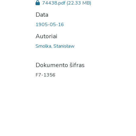
74438.pdf
(22.33 MB)
Data
1905-05-16
Autoriai
Smolka, Stanisław
Dokumento šifras
F7-1356