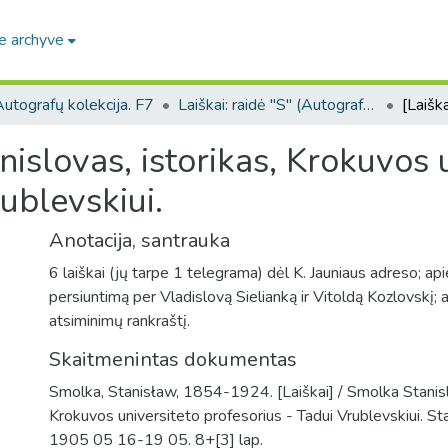
e archyve
utografų kolekcija. F7
Laiškai: raidė "S" (Autografų kolekcija. F7)
nislovas, istorikas, Krokuvos 
ublevskiui.
Anotacija, santrauka
6 laiškai (jų tarpe 1 telegrama) dėl K. Jauniaus adreso; api
persiuntimą per Vladislovą Sielianką ir Vitoldą Kozlovskį; 
atsiminimų rankraštį.
Skaitmenintas dokumentas
Smolka, Stanisław, 1854-1924. [Laiškai] / Smolka Stanislo
Krokuvos universiteto profesorius - Tadui Vrublevskiui. St
1905 05 16-19 05. 8+[3] lap.