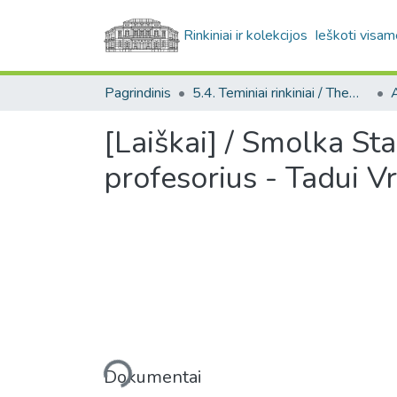
Rinkiniai ir kolekcijos
Ieškoti visam
Pagrindinis
5.4. Teminiai rinkiniai / Thematic collections
A
[Laiškai] / Smolka Sta
profesorius - Tadui Vr
Įkeliama...
Dokumentai