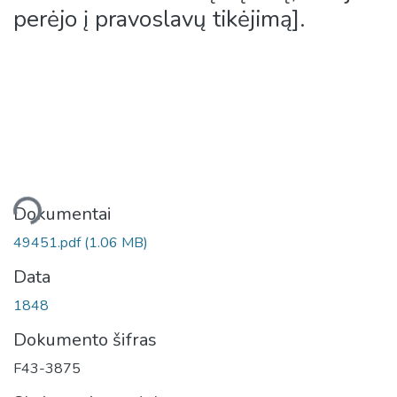
perėjo į pravoslavų tikėjimą].
liama...
Dokumentai
49451.pdf
(1.06 MB)
Data
1848
Dokumento šifras
F43-3875