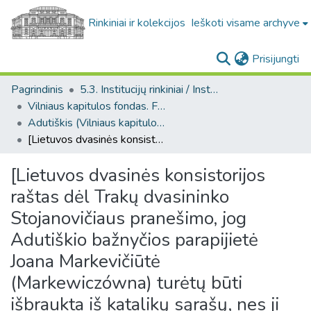
Rinkiniai ir kolekcijos
Ieškoti visame archyve
(c
Prisijungti
Pagrindinis
5.3. Institucijų rinkiniai / Institutional collections
Vilniaus kapitulos fondas. F43
Adutiškis (Vilniaus kapitulos fondas. F43. Bažnytinės valdos)
[Lietuvos dvasinės konsistorijos raštas dėl Trakų dvasininko Stojanovičiaus pranešimo, jog Adutiškio bažnyčios parapijietė Joana Markevičiūtė (Markewiczówna) turėtų būti išbraukta iš katalikų sąrašų, nes ji perėjo į pravoslavų tikėjimą].
[Lietuvos dvasinės konsistorijos
raštas dėl Trakų dvasininko
Stojanovičiaus pranešimo, jog
Adutiškio bažnyčios parapijietė
Joana Markevičiūtė
(Markewiczówna) turėtų būti
išbraukta iš katalikų sąrašų, nes ji