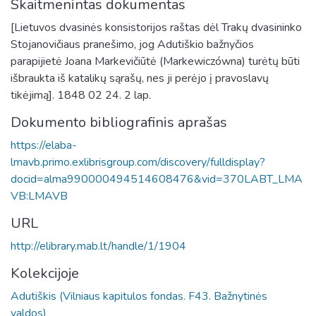
Skaitmenintas dokumentas
[Lietuvos dvasinės konsistorijos raštas dėl Trakų dvasininko
Stojanovičiaus pranešimo, jog Adutiškio bažnyčios
parapijietė Joana Markevičiūtė (Markewiczówna) turėtų būti
išbraukta iš katalikų sąrašų, nes ji perėjo į pravoslavų
tikėjimą]. 1848 02 24. 2 lap.
Dokumento bibliografinis aprašas
https://elaba-
lmavb.primo.exlibrisgroup.com/discovery/fulldisplay?
docid=alma990000494514608476&vid=370LABT_LMA
VB:LMAVB
URL
http://elibrary.mab.lt/handle/1/1904
Kolekcijoje
Adutiškis (Vilniaus kapitulos fondas. F43. Bažnytinės
valdos)