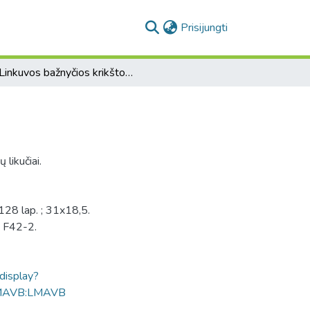
(current)
Prisijungti
[Linkuvos bažnyčios krikšto metrikų knyga]
 likučiai.
128 lap. ; 31x18,5.
S F42-2.
ldisplay?
MAVB:LMAVB