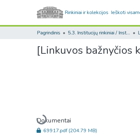
Rinkiniai ir kolekcijos
Ieškoti visam
Pagrindinis
5.3. Institucijų rinkiniai / Institutional collections
[Linkuvos bažnyčios k
Įkeliama...
Dokumentai
69917.pdf
(204.79 MB)