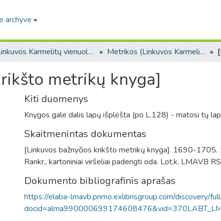
e archyve
Linkuvos Karmelitų vienuolyno rankraščiai. F42
Metrikos (Linkuvos Karmelitų vienuolyno rankraščiai. F42)
rikšto metrikų knyga]
Kiti duomenys
Knygos gale dalis lapų išplėšta (po L.128) - matosi tų lapų
Skaitmenintas dokumentas
[Linkuvos bažnyčios krikšto metrikų knyga]. 1690-1705. 
Rankr., kartoniniai viršeliai padengti oda. Lot.k. LMAVB R
Dokumento bibliografinis aprašas
https://elaba-lmavb.primo.exlibrisgroup.com/discovery/ful
docid=alma990000699174608476&vid=370LABT_L