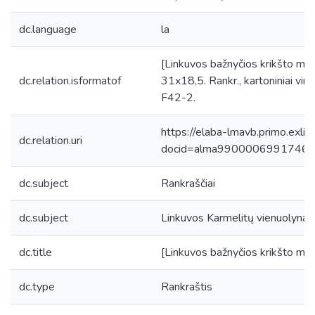
dc.language
la
[Linkuvos bažnyčios krikšto me
dc.relation.isformatof
31x18,5. Rankr., kartoniniai vi
F42-2.
https://elaba-lmavb.primo.exlib
dc.relation.uri
docid=alma9900006991746
dc.subject
Rankraščiai
dc.subject
Linkuvos Karmelitų vienuolynas 
dc.title
[Linkuvos bažnyčios krikšto met
dc.type
Rankraštis