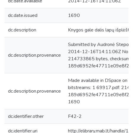
dc.date.available
2014-12-16T14:11:06Z
dc.date.issued
1690
dc.description
Knygos gale dalis lapų išplėšta 
Submitted by Audronė Steponai
2014-12-16T14:11:06Z No. of 
dc.description.provenance
214733865 bytes, checksum:
189d6952fe47711e09e8f2b9
Made available in DSpace on 
bitstreams: 1 69917.pdf: 214
dc.description.provenance
189d6952fe47711e09e8f2b972
1690
dc.identifier.other
F42-2
dc.identifier.uri
http://elibrary.mab.lt/handle/1/