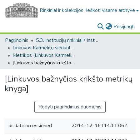
Rinkiniai ir kolekcijos
Ieškoti visame archyve
(c
Prisijungti
Pagrindinis
5.3. Institucijų rinkiniai / Institutional collections
Linkuvos Karmelitų vienuolyno rankraščiai. F42
Metrikos (Linkuvos Karmelitų vienuolyno rankraščiai. F42)
[Linkuvos bažnyčios krikšto metrikų knyga]
[Linkuvos bažnyčios krikšto metrikų
knyga]
Rodyti pagrindinius duomenis
dc.date.accessioned
2014-12-16T14:11:06Z