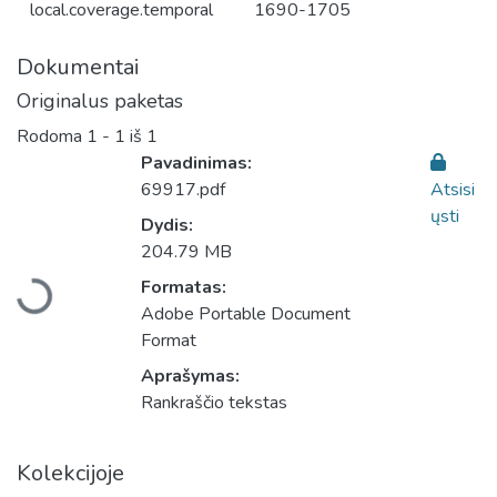
local.coverage.temporal
1690-1705
Dokumentai
Originalus paketas
Rodoma
1 - 1 iš 1
Pavadinimas:
69917.pdf
Atsisi
ųsti
Dydis:
Įkeliama...
204.79 MB
Formatas:
Adobe Portable Document
Format
Aprašymas:
Rankraščio tekstas
Kolekcijoje