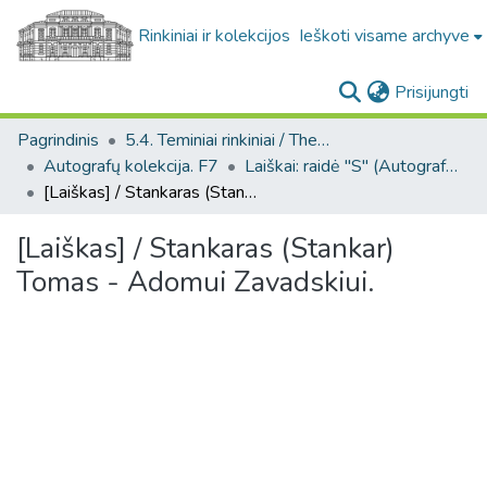
Rinkiniai ir kolekcijos
Ieškoti visame archyve
(c
Prisijungti
Pagrindinis
5.4. Teminiai rinkiniai / Thematic collections
Autografų kolekcija. F7
Laiškai: raidė "S" (Autografų kolekcija. F7)
[Laiškas] / Stankaras (Stankar) Tomas - Adomui Zavadskiui.
[Laiškas] / Stankaras (Stankar)
Tomas - Adomui Zavadskiui.