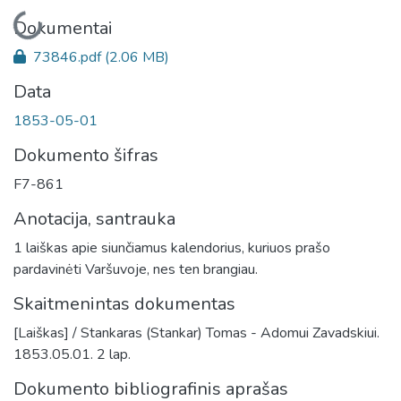
Įkeliama...
Dokumentai
73846.pdf
(2.06 MB)
Data
1853-05-01
Dokumento šifras
F7-861
Anotacija, santrauka
1 laiškas apie siunčiamus kalendorius, kuriuos prašo
pardavinėti Varšuvoje, nes ten brangiau.
Skaitmenintas dokumentas
[Laiškas] / Stankaras (Stankar) Tomas - Adomui Zavadskiui.
1853.05.01. 2 lap.
Dokumento bibliografinis aprašas