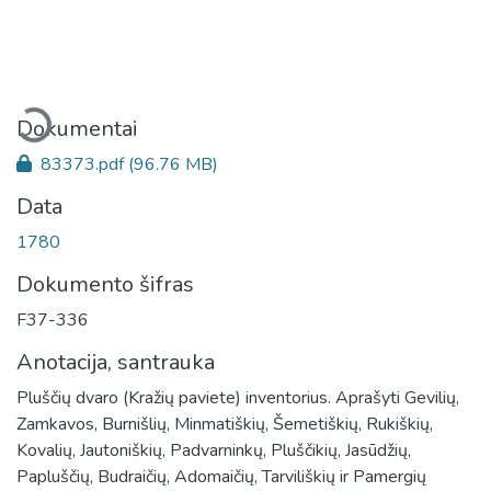
Įkeliama...
Dokumentai
83373.pdf
(96.76 MB)
Data
1780
Dokumento šifras
F37-336
Anotacija, santrauka
Pluščių dvaro (Kražių paviete) inventorius. Aprašyti Gevilių,
Zamkavos, Burnišlių, Minmatiškių, Šemetiškių, Rukiškių,
Kovalių, Jautoniškių, Padvarninkų, Pluščikių, Jasūdžių,
Papluščių, Budraičių, Adomaičių, Tarviliškių ir Pamergių