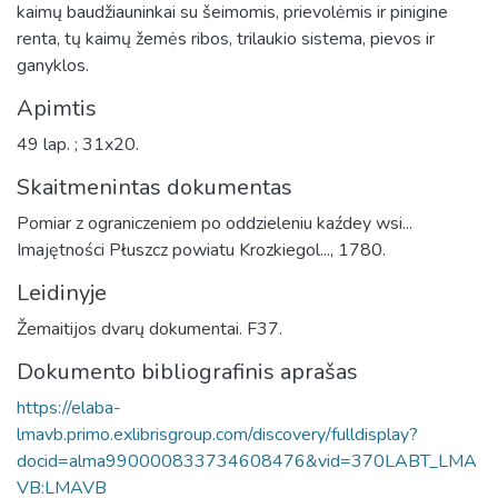
kaimų baudžiauninkai su šeimomis, prievolėmis ir pinigine
renta, tų kaimų žemės ribos, trilaukio sistema, pievos ir
ganyklos.
Apimtis
49 lap. ; 31x20.
Skaitmenintas dokumentas
Pomiar z ograniczeniem po oddzieleniu kaźdey wsi...
Imajętności Płuszcz powiatu Krozkiegol..., 1780.
Leidinyje
Žemaitijos dvarų dokumentai. F37.
Dokumento bibliografinis aprašas
https://elaba-
lmavb.primo.exlibrisgroup.com/discovery/fulldisplay?
docid=alma990000833734608476&vid=370LABT_LMA
VB:LMAVB