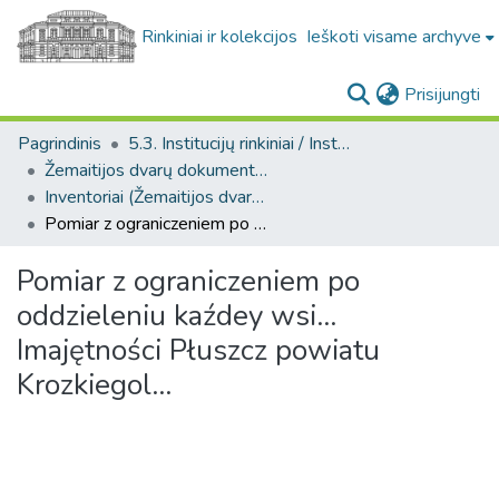
Rinkiniai ir kolekcijos
Ieškoti visame archyve
(c
Prisijungti
Pagrindinis
5.3. Institucijų rinkiniai / Institutional collections
Žemaitijos dvarų dokumentai. F37
Inventoriai (Žemaitijos dvarų dokumentai. F37)
Pomiar z ograniczeniem po oddzieleniu kaźdey wsi... Imajętności Płuszcz powiatu Krozkiegol...
Pomiar z ograniczeniem po
oddzieleniu kaźdey wsi...
Imajętności Płuszcz powiatu
Krozkiegol...