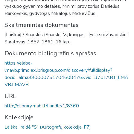
vyskupo gyvenimo detales. Minimi: provizorius Danielius
Barkovskis, gydytojas Mikalojus Mickevičius.
Skaitmenintas dokumentas
[Laiškai] / Snarskis (Snarski) V., kunigas - Feliksui Zavadskiui.
Saratovas, 1857-1861. 16 lap.
Dokumento bibliografinis aprašas
https://elaba-
lmavb.primo.exlibrisgroup.com/discovery/fulldisplay?
docid=alma990000751704608476&vid=370LABT_LMA
VB:LMAVB
URL
http://elibrary.mab.lt/handle/1/8360
Kolekcijoje
Laiškai: raidė "S" (Autografų kolekcija. F7)