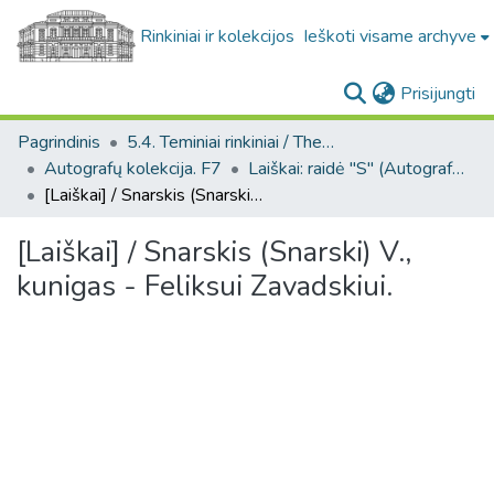
Rinkiniai ir kolekcijos
Ieškoti visame archyve
(c
Prisijungti
Pagrindinis
5.4. Teminiai rinkiniai / Thematic collections
Autografų kolekcija. F7
Laiškai: raidė "S" (Autografų kolekcija. F7)
[Laiškai] / Snarskis (Snarski) V., kunigas - Feliksui Zavadskiui.
[Laiškai] / Snarskis (Snarski) V.,
kunigas - Feliksui Zavadskiui.