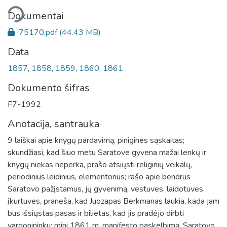
liama...
Dokumentai
75170.pdf
(44.43 MB)
Data
1857
,
1858
,
1859
,
1860
,
1861
Dokumento šifras
F7-1992
Anotacija, santrauka
9 laiškai apie knygų pardavimą, pinigines sąskaitas;
skundžiasi, kad šiuo metu Saratove gyvena mažai lenkų ir
knygų niekas neperka, prašo atsiųsti religinių veikalų,
periodinius leidinius, elementorius; rašo apie bendrus
Saratovo pažįstamus, jų gyvenimą, vestuves, laidotuves,
įkurtuves, praneša, kad Juozapas Berkmanas laukia, kada jam
bus išsiųstas pasas ir bilietas, kad jis pradėjo dirbti
vargonininku; mini 1861 m. manifesto paskelbimą, Saratovo