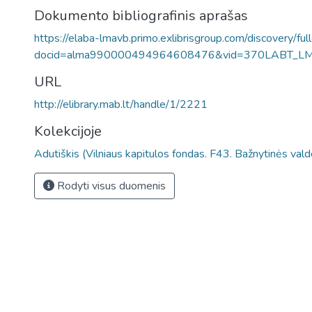
Dokumento bibliografinis aprašas
https://elaba-lmavb.primo.exlibrisgroup.com/discovery/ful
docid=alma990000494964608476&vid=370LABT_L
URL
http://elibrary.mab.lt/handle/1/2221
Kolekcijoje
Adutiškis (Vilniaus kapitulos fondas. F43. Bažnytinės vald
Rodyti visus duomenis