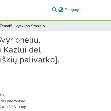
(current)
Prisijungti
[Žemaičių vyskupo Stanislovo Kiškos byla, iškelta Svyrionėlių, Komorovščiznos ir Bokštų valdytojui Jonui Fabijonui Kazlui dėl pagrobimo baudžiauninkų iš Adutiškio dvaro Dailidiškių palivarko].
vyrionėlių,
 Kazlui dėl
škių palivarko].
lių,
i dėl pagrobimo
624-1625. 9 lap.