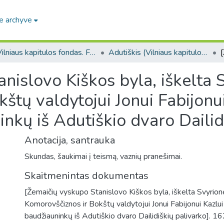
e archyve
Vilniaus kapitulos fondas. F43
Adutiškis (Vilniaus kapitulos fondas. F43. Bažnytinės valdos)
nislovo Kiškos byla, iškelta S
štų valdytojui Jonui Fabijonui
kų iš Adutiškio dvaro Dailidi
Anotacija, santrauka
Skundas, šaukimai į teismą, vaznių pranešimai.
Skaitmenintas dokumentas
[Žemaičių vyskupo Stanislovo Kiškos byla, iškelta Svyrionė
Komorovščiznos ir Bokštų valdytojui Jonui Fabijonui Kazlu
baudžiauninkų iš Adutiškio dvaro Dailidiškių palivarko]. 1