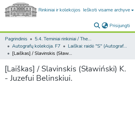
Rinkiniai ir kolekcijos
Ieškoti visame archyve
(c
Prisijungti
Pagrindinis
5.4. Teminiai rinkiniai / Thematic collections
Autografų kolekcija. F7
Laiškai: raidė "S" (Autografų kolekcija. F7)
[Laiškas] / Slavinskis (Sławiński) K. - Juzefui Belinskiui.
[Laiškas] / Slavinskis (Sławiński) K.
- Juzefui Belinskiui.