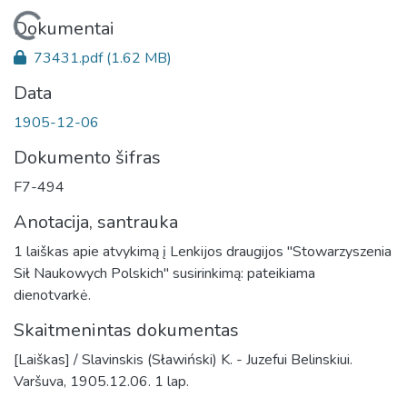
Įkeliama...
Dokumentai
73431.pdf
(1.62 MB)
Data
1905-12-06
Dokumento šifras
F7-494
Anotacija, santrauka
1 laiškas apie atvykimą į Lenkijos draugijos "Stowarzyszenia
Sił Naukowych Polskich" susirinkimą: pateikiama
dienotvarkė.
Skaitmenintas dokumentas
[Laiškas] / Slavinskis (Sławiński) K. - Juzefui Belinskiui.
Varšuva, 1905.12.06. 1 lap.