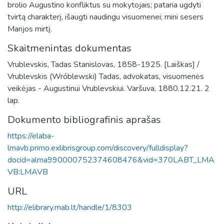
brolio Augustino konfliktus su mokytojais; pataria ugdyti
tvirtą charakterį, išaugti naudingu visuomenei; mini sesers
Marijos mirtį.
Skaitmenintas dokumentas
Vrublevskis, Tadas Stanislovas, 1858-1925. [Laiškas] /
Vrublevskis (Wróblewski) Tadas, advokatas, visuomenės
veikėjas - Augustinui Vrublevskiui. Varšuva, 1880.12.21. 2
lap.
Dokumento bibliografinis aprašas
https://elaba-
lmavb.primo.exlibrisgroup.com/discovery/fulldisplay?
docid=alma990000752374608476&vid=370LABT_LMA
VB:LMAVB
URL
http://elibrary.mab.lt/handle/1/8303