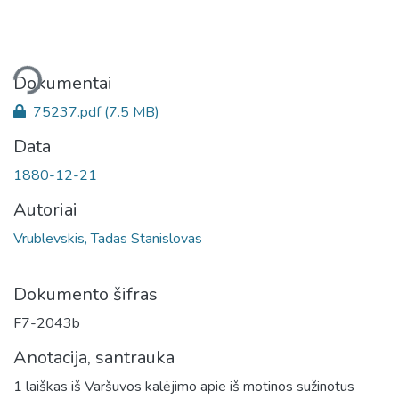
liama...
Dokumentai
75237.pdf
(7.5 MB)
Data
1880-12-21
Autoriai
Vrublevskis, Tadas Stanislovas
Dokumento šifras
F7-2043b
Anotacija, santrauka
1 laiškas iš Varšuvos kalėjimo apie iš motinos sužinotus