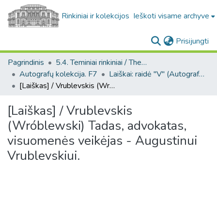
Rinkiniai ir kolekcijos
Ieškoti visame archyve
(c
Prisijungti
Pagrindinis
5.4. Teminiai rinkiniai / Thematic collections
Autografų kolekcija. F7
Laiškai: raidė "V" (Autografų kolekcija. F7)
[Laiškas] / Vrublevskis (Wróblewski) Tadas, advokatas, visuomenės veikėjas - Augustinui Vrublevskiui.
[Laiškas] / Vrublevskis
(Wróblewski) Tadas, advokatas,
visuomenės veikėjas - Augustinui
Vrublevskiui.