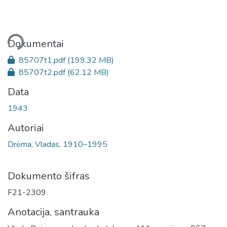
liama...
Dokumentai
85707t1.pdf
(199.32 MB)
85707t2.pdf
(62.12 MB)
Data
1943
Autoriai
Drėma, Vladas, 1910–1995
Dokumento šifras
F21-2309
Anotacija, santrauka