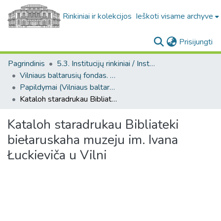
Rinkiniai ir kolekcijos
Ieškoti visame archyve
(c
Prisijungti
Pagrindinis
5.3. Institucijų rinkiniai / Institutional collections
Vilniaus baltarusių fondas. F21
Papildymai (Vilniaus baltarusių fondas. F21)
Kataloh staradrukau Bibliateki biełaruskaha muzeju im. Ivana Łuckieviča u Vilni
Kataloh staradrukau Bibliateki
biełaruskaha muzeju im. Ivana
Łuckieviča u Vilni