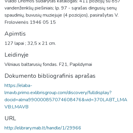
Vlado Drėmos sudarytas katalogas: 411 pozicijų su 857
vandenženklių piešiniais; lp. 97 - sąrašas dingusių senų
spaudinių, buvusių muziejuje (4 pozicijos), pasirašytas V.
Frolovienės 1946 05 15
Apimtis
127 lapai ; 32,5 x 21 cm.
Leidinyje
Vilniaus baltarusių fondas. F21, Papildymai
Dokumento bibliografinis aprašas
https://elaba-
lmavb.primo.exlibrisgroup.com/discovery/fulldisplay?
docid=alma990000857074608476&vid=370LABT_LMA
VB:LMAVB
URL
http://elibrary.mab.lt/handle/1/29966