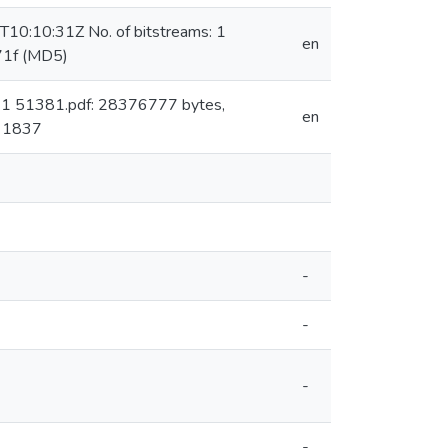
3T10:10:31Z No. of bitstreams: 1
en
71f (MD5)
: 1 51381.pdf: 28376777 bytes,
en
: 1837
-
-
-
-