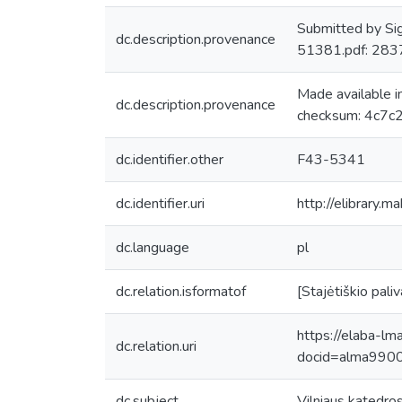
Submitted by Sig
dc.description.provenance
51381.pdf: 28
Made available 
dc.description.provenance
checksum: 4c7c
dc.identifier.other
F43-5341
dc.identifier.uri
http://elibrary.
dc.language
pl
dc.relation.isformatof
[Stajėtiškio pali
https://elaba-lm
dc.relation.uri
docid=alma99
dc.subject
Vilniaus katedros