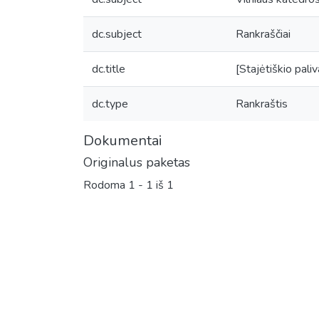
dc.subject
Rankraščiai
dc.title
[Stajėtiškio paliv
dc.type
Rankraštis
Dokumentai
Originalus paketas
Rodoma
1 - 1 iš 1