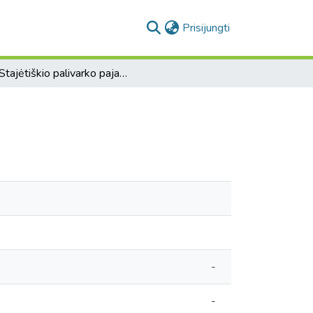
(current)
Prisijungti
[Stajėtiškio palivarko pajamų ir išlaidų apyskaita].
-
-