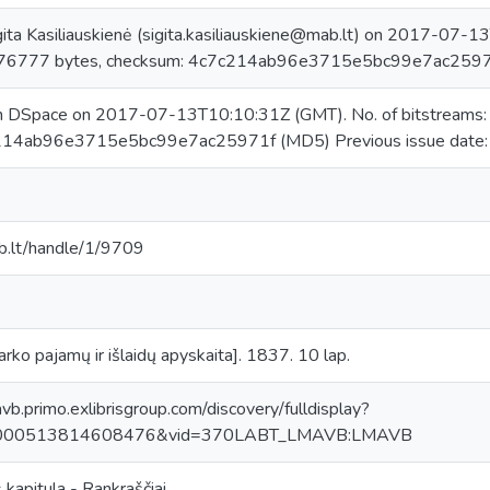
ita Kasiliauskienė (sigita.kasiliauskiene@mab.lt) on 2017-07-1
376777 bytes, checksum: 4c7c214ab96e3715e5bc99e7ac259
in DSpace on 2017-07-13T10:10:31Z (GMT). No. of bitstreams
214ab96e3715e5bc99e7ac25971f (MD5) Previous issue date
mab.lt/handle/1/9709
varko pajamų ir išlaidų apyskaita]. 1837. 10 lap.
avb.primo.exlibrisgroup.com/discovery/fulldisplay?
0000513814608476&vid=370LABT_LMAVB:LMAVB
 kapitula - Rankraščiai