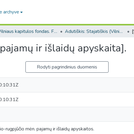
e archyve
Vilniaus kapitulos fondas. F43
Adutiškis: Stajatiškis (Vilniaus kapitulos fondas. F43. Bažnytinės valdos)
 pajamų ir išlaidų apyskaita].
Rodyti pagrindinius duomenis
:10:31Z
:10:31Z
o-rugpjūčio mėn. pajamų ir išlaidų apyskaitos.