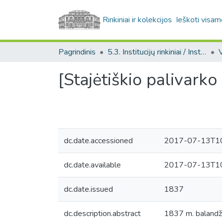
Rinkiniai ir kolekcijos
Ieškoti visam
Pagrindinis
5.3. Institucijų rinkiniai / Institutional collections
[Stajėtiškio palivarko
dc.date.accessioned
2017-07-13T10
dc.date.available
2017-07-13T10
dc.date.issued
1837
dc.description.abstract
1837 m. balandži