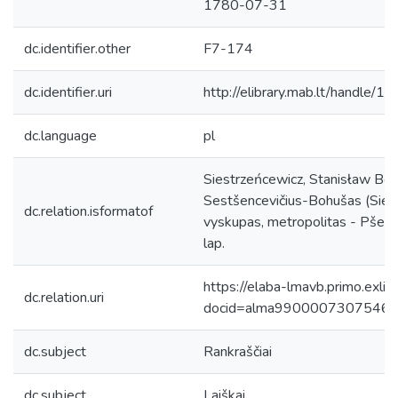
1780-07-31
dc.identifier.other
F7-174
dc.identifier.uri
http://elibrary.mab.lt/handle/1
dc.language
pl
Siestrzeńcewicz, Stanisław Boh
Sestšencevičius-Bohušas (Sies
dc.relation.isformatof
vyskupas, metropolitas - Pšeb
lap.
https://elaba-lmavb.primo.exlib
dc.relation.uri
docid=alma9900007307546
dc.subject
Rankraščiai
dc.subject
Laiškai