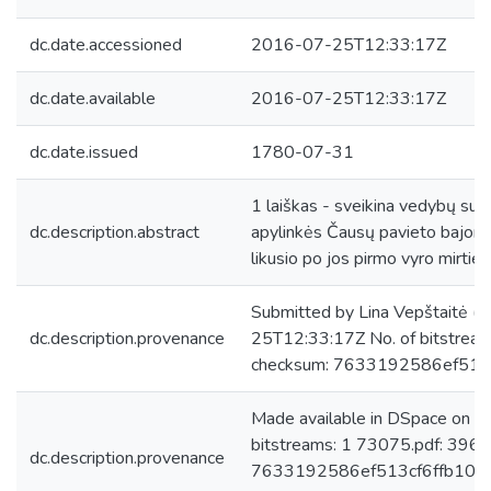
dc.date.accessioned
2016-07-25T12:33:17Z
dc.date.available
2016-07-25T12:33:17Z
dc.date.issued
1780-07-31
1 laiškas - sveikina vedybų su g
dc.description.abstract
apylinkės Čausų pavieto bajorų 
likusio po jos pirmo vyro mirtie
Submitted by Lina Vepštaitė (
dc.description.provenance
25T12:33:17Z No. of bitstrea
checksum: 7633192586ef513
Made available in DSpace on 
bitstreams: 1 73075.pdf: 396
dc.description.provenance
7633192586ef513cf6ffb10473