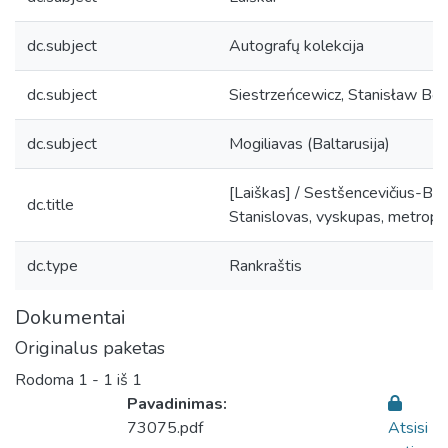
dc.subject
Autografų kolekcija
dc.subject
Siestrzeńcewicz, Stanisław B
dc.subject
Mogiliavas (Baltarusija)
[Laiškas] / Sestšencevičius-Bo
dc.title
Stanislovas, vyskupas, metropo
dc.type
Rankraštis
Dokumentai
Originalus paketas
Rodoma
1 - 1 iš 1
Pavadinimas:
73075.pdf
Atsisi