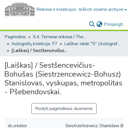
Rinkiniai ir kolekcijos
Ieškoti visame archyve
(c
Prisijungti
Pagrindinis
5.4. Teminiai rinkiniai / Thematic collections
Autografų kolekcija. F7
Laiškai: raidė "S" (Autografų kolekcija. F7)
[Laiškas] / Sestšencevičius-Bohušas (Siestrzencewicz-Bohusz) Stanislovas, vyskupas, metropolitas - Pšebendovskai.
[Laiškas] / Sestšencevičius-
Bohušas (Siestrzencewicz-Bohusz)
Stanislovas, vyskupas, metropolitas
- Pšebendovskai.
Rodyti pagrindinius duomenis
dc.creator
Siestrzeńcewicz, Stanisław Bo