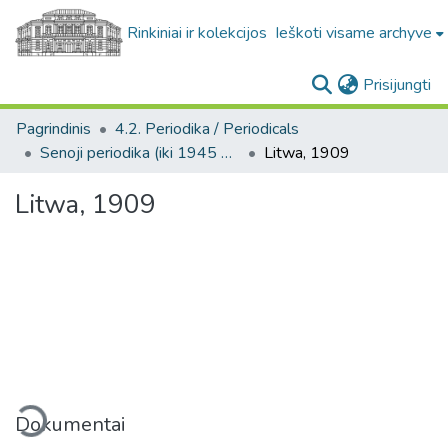
Rinkiniai ir kolekcijos
Ieškoti visame archyve
(c
Prisijungti
Pagrindinis
4.2. Periodika / Periodicals
Senoji periodika (iki 1945 m.) / Old periodicals (pre-1945)
Litwa, 1909
Litwa, 1909
eliama...
Dokumentai