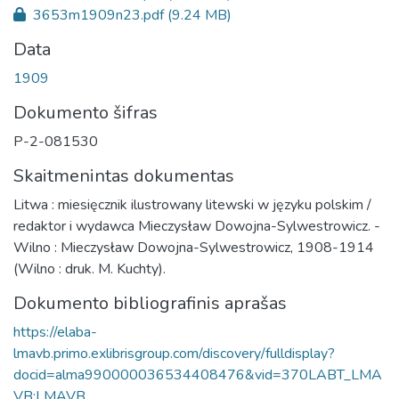
3653m1909n23.pdf
(9.24 MB)
Data
1909
Dokumento šifras
P-2-081530
Skaitmenintas dokumentas
Litwa : miesięcznik ilustrowany litewski w języku polskim /
redaktor i wydawca Mieczysław Dowojna-Sylwestrowicz. -
Wilno : Mieczysław Dowojna-Sylwestrowicz, 1908-1914
(Wilno : druk. M. Kuchty).
Dokumento bibliografinis aprašas
https://elaba-
lmavb.primo.exlibrisgroup.com/discovery/fulldisplay?
docid=alma990000036534408476&vid=370LABT_LMA
VB:LMAVB