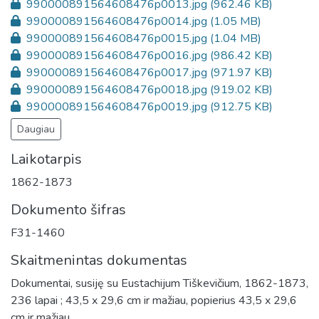
990000891564608476p0013.jpg
(962.46 KB)
990000891564608476p0014.jpg
(1.05 MB)
990000891564608476p0015.jpg
(1.04 MB)
990000891564608476p0016.jpg
(986.42 KB)
990000891564608476p0017.jpg
(971.97 KB)
990000891564608476p0018.jpg
(919.02 KB)
990000891564608476p0019.jpg
(912.75 KB)
Daugiau
Laikotarpis
1862-1873
Dokumento šifras
F31-1460
Skaitmenintas dokumentas
Dokumentai, susiję su Eustachijum Tiškevičium, 1862-1873,
236 lapai ; 43,5 x 29,6 cm ir mažiau, popierius 43,5 x 29,6
cm ir mažiau.