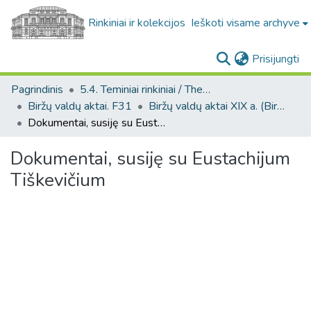
Rinkiniai ir kolekcijos
Ieškoti visame archyve
(c
Prisijungti
Pagrindinis
5.4. Teminiai rinkiniai / Thematic collections
Biržų valdų aktai. F31
Biržų valdų aktai XIX a. (Biržų valdų aktai. F31)
Dokumentai, susiję su Eustachijum Tiškevičium
Dokumentai, susiję su Eustachijum
Tiškevičium