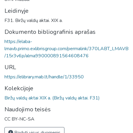
Leidinyje
F31. Biržų valdų aktai. XIX a.
Dokumento bibliografinis aprašas
https://elaba-
lmavb.primo.exlibrisgroup.com/permalink/370LABT_LMAVB
/15r3v6p/alma990000891564608476
URL
https://elibrary.mab.lt/handle/1/33950
Kolekcijoje
Biržų valdų aktai XIX a. (Biržų valdų aktai. F31)
Naudojimo teisės
CC BY-NC-SA
Rodyti visus duomenis