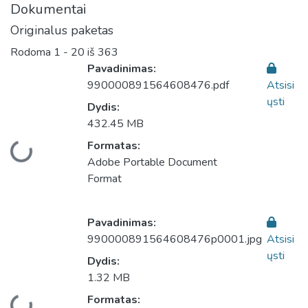
Dokumentai
Originalus paketas
Rodoma
1 - 20 iš 363
Pavadinimas:
990000891564608476.pdf
Atsisi
ųsti
Dydis:
432.45 MB
Formatas:
liama...
Adobe Portable Document
Format
Pavadinimas:
990000891564608476p0001.jpg
Atsisi
ųsti
Dydis:
1.32 MB
Formatas: