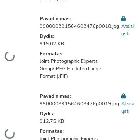
Pavadinimas:
990000891564608476p0018.jpg
Atsisi
ųsti
Dydis:
919.02 KB
Formatas:
liama...
Joint Photographic Experts
Group/JPEG File Interchange
Format (JFIF)
Pavadinimas:
990000891564608476p0019.jpg
Atsisi
ųsti
Dydis:
912.75 KB
Formatas:
liama...
Joint Photographic Experts