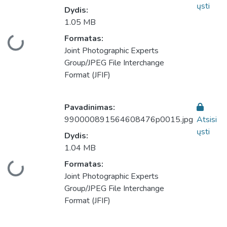
ųsti
Dydis:
1.05 MB
Formatas:
liama...
Joint Photographic Experts
Group/JPEG File Interchange
Format (JFIF)
Pavadinimas:
990000891564608476p0015.jpg
Atsisi
ųsti
Dydis:
1.04 MB
Formatas:
liama...
Joint Photographic Experts
Group/JPEG File Interchange
Format (JFIF)