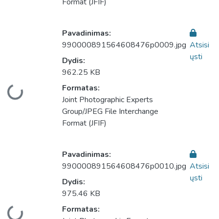
Format (JFIF)
Pavadinimas:
990000891564608476p0009.jpg
Atsisi
ųsti
Dydis:
962.25 KB
Formatas:
liama...
Joint Photographic Experts
Group/JPEG File Interchange
Format (JFIF)
Pavadinimas:
990000891564608476p0010.jpg
Atsisi
ųsti
Dydis:
975.46 KB
Formatas:
liama...