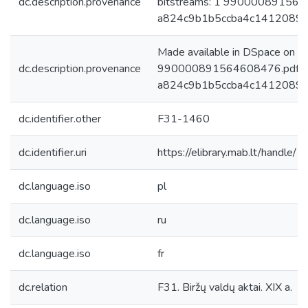
dc.description.provenance
bitstreams: 1 990000891564
a824c9b1b5ccba4c1412089f
Made available in DSpace on 
dc.description.provenance
990000891564608476.pdf: 4
a824c9b1b5ccba4c1412089f
dc.identifier.other
F31-1460
dc.identifier.uri
https://elibrary.mab.lt/handle/
dc.language.iso
pl
dc.language.iso
ru
dc.language.iso
fr
dc.relation
F31. Biržų valdų aktai. XIX a.