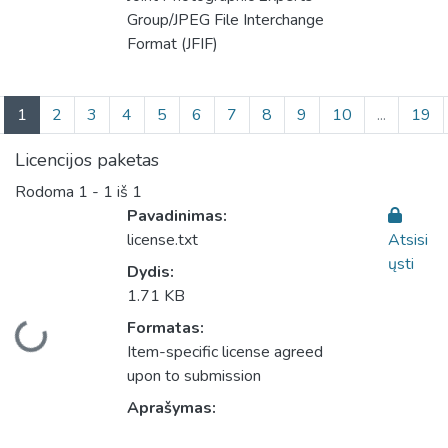
Group/JPEG File Interchange
Format (JFIF)
(current)
1
2
3
4
5
6
7
8
9
10
...
19
Licencijos paketas
Rodoma
1 - 1 iš 1
Pavadinimas:
license.txt
Atsisi
ųsti
Dydis:
1.71 KB
Formatas:
liama...
Item-specific license agreed
upon to submission
Aprašymas: