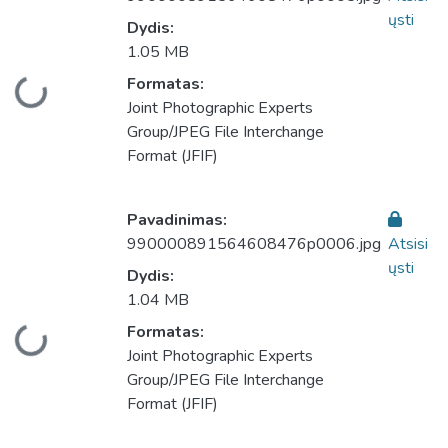
ųsti
Dydis:
1.05 MB
Formatas:
liama...
Joint Photographic Experts
Group/JPEG File Interchange
Format (JFIF)
Pavadinimas:
990000891564608476p0006.jpg
Atsisi
ųsti
Dydis:
1.04 MB
Formatas:
liama...
Joint Photographic Experts
Group/JPEG File Interchange
Format (JFIF)