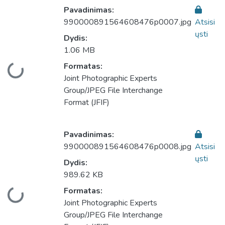
Pavadinimas:
990000891564608476p0007.jpg
Atsisi
ųsti
Dydis:
1.06 MB
Formatas:
liama...
Joint Photographic Experts
Group/JPEG File Interchange
Format (JFIF)
Pavadinimas:
990000891564608476p0008.jpg
Atsisi
ųsti
Dydis:
989.62 KB
Formatas:
liama...
Joint Photographic Experts
Group/JPEG File Interchange