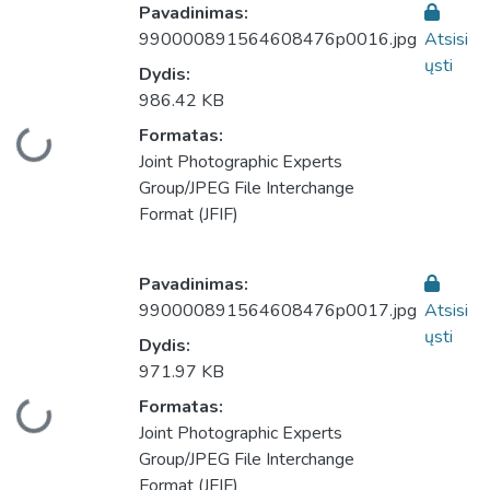
Pavadinimas:
990000891564608476p0016.jpg
Atsisi
ųsti
Dydis:
986.42 KB
Formatas:
liama...
Joint Photographic Experts
Group/JPEG File Interchange
Format (JFIF)
Pavadinimas:
990000891564608476p0017.jpg
Atsisi
ųsti
Dydis:
971.97 KB
Formatas:
liama...
Joint Photographic Experts
Group/JPEG File Interchange
Format (JFIF)