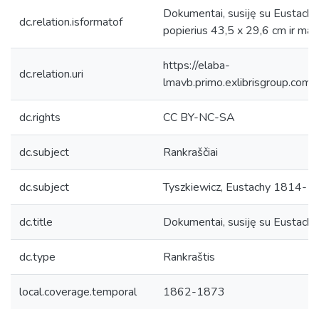
Dokumentai, susiję su Eustachij
dc.relation.isformatof
popierius 43,5 x 29,6 cm ir maži
https://elaba-
dc.relation.uri
lmavb.primo.exlibrisgroup.
dc.rights
CC BY-NC-SA
dc.subject
Rankraščiai
dc.subject
Tyszkiewicz, Eustachy 1814-1
dc.title
Dokumentai, susiję su Eustachi
dc.type
Rankraštis
local.coverage.temporal
1862-1873