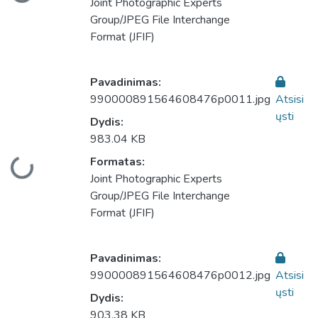
Joint Photographic Experts
Group/JPEG File Interchange
Format (JFIF)
Pavadinimas:
990000891564608476p0011.jpg
Atsisi
ųsti
Dydis:
983.04 KB
Formatas:
liama...
Joint Photographic Experts
Group/JPEG File Interchange
Format (JFIF)
Pavadinimas:
990000891564608476p0012.jpg
Atsisi
ųsti
Dydis:
903.38 KB