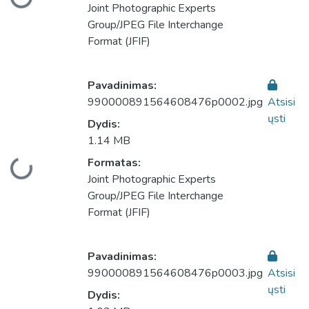
liama...
Joint Photographic Experts
Group/JPEG File Interchange
Format (JFIF)
Pavadinimas:
990000891564608476p0002.jpg
Atsisi
ųsti
Dydis:
1.14 MB
Formatas:
liama...
Joint Photographic Experts
Group/JPEG File Interchange
Format (JFIF)
Pavadinimas:
990000891564608476p0003.jpg
Atsisi
ųsti
Dydis: