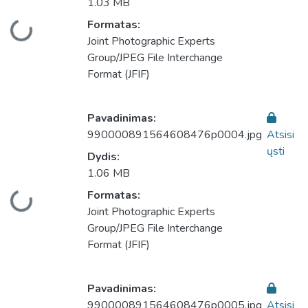
1.03 MB
Formatas:
liama...
Joint Photographic Experts
Group/JPEG File Interchange
Format (JFIF)
Pavadinimas:
990000891564608476p0004.jpg
Atsisi
ųsti
Dydis:
1.06 MB
Formatas:
liama...
Joint Photographic Experts
Group/JPEG File Interchange
Format (JFIF)
Pavadinimas:
990000891564608476p0005.jpg
Atsisi