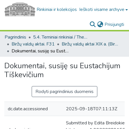
Rinkiniai ir kolekcijos
Ieškoti visame archyve
(c
Prisijungti
Pagrindinis
5.4. Teminiai rinkiniai / Thematic collections
Biržų valdų aktai. F31
Biržų valdų aktai XIX a. (Biržų valdų aktai. F31)
Dokumentai, susiję su Eustachijum Tiškevičium
Dokumentai, susiję su Eustachijum
Tiškevičium
Rodyti pagrindinius duomenis
dc.date.accessioned
2025-09-18T07:11:13Z
Submitted by Edita Breidokien