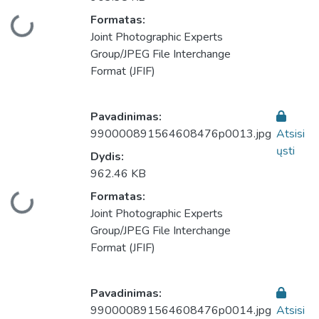
Formatas:
liama...
Joint Photographic Experts
Group/JPEG File Interchange
Format (JFIF)
Pavadinimas:
990000891564608476p0013.jpg
Atsisi
ųsti
Dydis:
962.46 KB
Formatas:
liama...
Joint Photographic Experts
Group/JPEG File Interchange
Format (JFIF)
Pavadinimas:
990000891564608476p0014.jpg
Atsisi