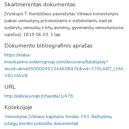
Skaitmenintas dokumentas
[Vyskupo T. Kundzičiaus pasirašytas Vilniaus konsistorijos
įsakas vienuolynų provinciolams ir vizitatoriams, kad jie
sudarytų vienuolių ir kitų asmenų, gyvenančių vienuolynuose,
sąrašus]. 1819 06 03. 1 lap.
Dokumento bibliografinis aprašas
https://elaba-
lmavb.primo.exlibrisgroup.com/discovery/fulldisplay?
docid=alma990000492344608476&vid=370LABT_LMA
VB:LMAVB
URL
http://elibrary.mab.lt/handle/1/478
Kolekcijoje
Vienuolynai (Vilniaus kapitulos fondas. F43. Bažnytinių
įstaigų bendro pobūdžio dokumentai)