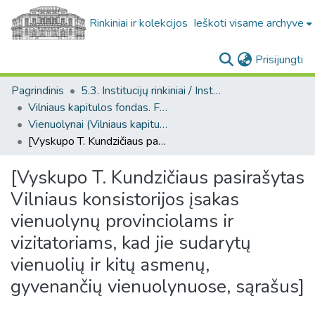
Rinkiniai ir kolekcijos
Ieškoti visame archyve
(c
Prisijungti
Pagrindinis
5.3. Institucijų rinkiniai / Institutional collections
Vilniaus kapitulos fondas. F43
Vienuolynai (Vilniaus kapitulos fondas. F43. Bažnytinių įstaigų bendro pobūdžio dokumentai)
[Vyskupo T. Kundzičiaus pasirašytas Vilniaus konsistorijos įsakas vienuolynų provinciolams ir vizitatoriams, kad jie sudarytų vienuolių ir kitų asmenų, gyvenančių vienuolynuose, sąrašus]
[Vyskupo T. Kundzičiaus pasirašytas
Vilniaus konsistorijos įsakas
vienuolynų provinciolams ir
vizitatoriams, kad jie sudarytų
vienuolių ir kitų asmenų,
gyvenančių vienuolynuose, sąrašus]