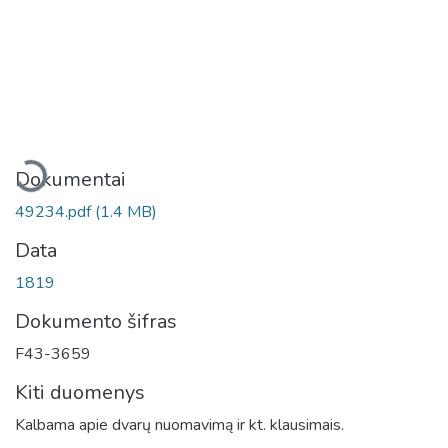
Įkeliama...
Dokumentai
49234.pdf
(1.4 MB)
Data
1819
Dokumento šifras
F43-3659
Kiti duomenys
Kalbama apie dvarų nuomavimą ir kt. klausimais.