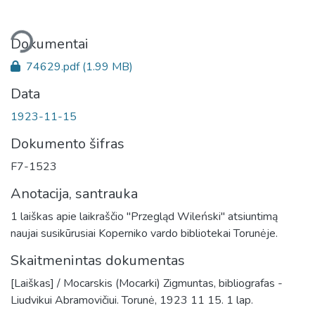
liama...
Dokumentai
74629.pdf
(1.99 MB)
Data
1923-11-15
Dokumento šifras
F7-1523
Anotacija, santrauka
1 laiškas apie laikraščio "Przegląd Wileński" atsiuntimą
naujai susikūrusiai Koperniko vardo bibliotekai Torunėje.
Skaitmenintas dokumentas
[Laiškas] / Mocarskis (Mocarki) Zigmuntas, bibliografas -
Liudvikui Abramovičiui. Torunė, 1923 11 15. 1 lap.