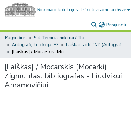
Rinkiniai ir kolekcijos
Ieškoti visame archyve
(c
Prisijungti
Pagrindinis
5.4. Teminiai rinkiniai / Thematic collections
Autografų kolekcija. F7
Laiškai: raidė "M" (Autografų kolekcija. F7)
[Laiškas] / Mocarskis (Mocarki) Zigmuntas, bibliografas - Liudvikui Abramovičiui.
[Laiškas] / Mocarskis (Mocarki)
Zigmuntas, bibliografas - Liudvikui
Abramovičiui.