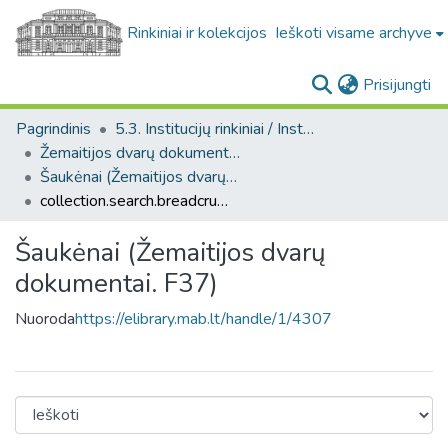
Rinkiniai ir kolekcijos
Ieškoti visame archyve
(c
Prisijungti
Pagrindinis
5.3. Institucijų rinkiniai / Institutional collections
Žemaitijos dvarų dokumentai. F37
Šaukėnai (Žemaitijos dvarų dokumentai. F37)
collection.search.breadcrumbs
Šaukėnai (Žemaitijos dvarų
dokumentai. F37)
Nuoroda
https://elibrary.mab.lt/handle/1/4307