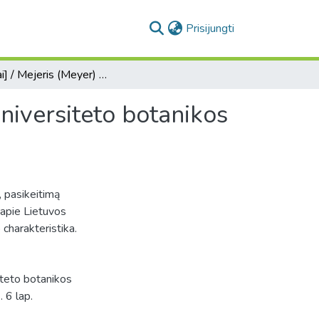
(current)
Prisijungti
[Laiškai] / Mejeris (Meyer) Ernestas, Karaliaučiaus universiteto botanikos profesorius - Johanui Volfgangui.
universiteto botanikos
, pasikeitimą
 apie Lietuvos
 charakteristika.
iteto botanikos
 6 lap.