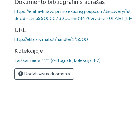
Dokumento bibliografinis aprašas
https://elaba-lmavb.primo.exlibrisgroup.com/discovery/ful
docid=alma990000732004608476&vid=370LABT_L
URL
http://elibrary.mab.lt/handle/1/5900
Kolekcijoje
Laiškai: raidė "M" (Autografų kolekcija. F7)
Rodyti visus duomenis