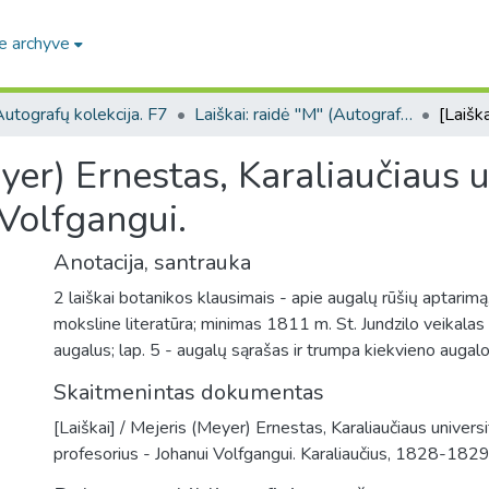
e archyve
utografų kolekcija. F7
Laiškai: raidė "M" (Autografų kolekcija. F7)
eyer) Ernestas, Karaliaučiaus 
 Volfgangui.
Anotacija, santrauka
2 laiškai botanikos klausimais - apie augalų rūšių aptarimą
moksline literatūra; minimas 1811 m. St. Jundzilo veikalas
augalus; lap. 5 - augalų sąrašas ir trumpa kiekvieno augalo
Skaitmenintas dokumentas
[Laiškai] / Mejeris (Meyer) Ernestas, Karaliaučiaus univers
profesorius - Johanui Volfgangui. Karaliaučius, 1828-1829.