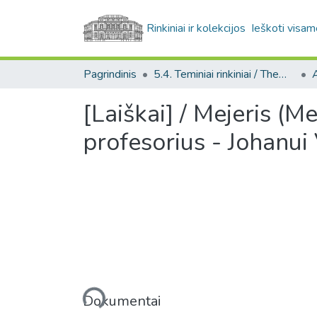
Rinkiniai ir kolekcijos
Ieškoti visam
Pagrindinis
5.4. Teminiai rinkiniai / Thematic collections
A
[Laiškai] / Mejeris (M
profesorius - Johanui
Įkeliama...
Dokumentai