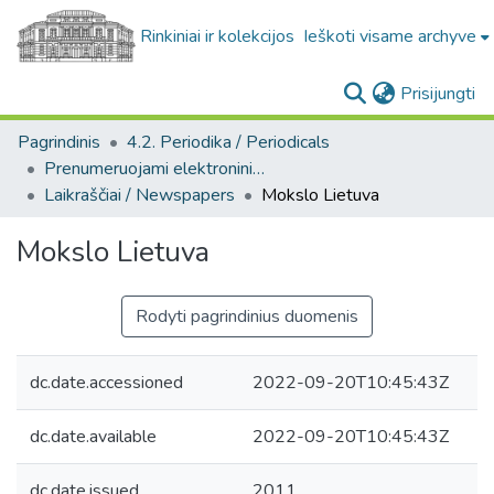
Rinkiniai ir kolekcijos
Ieškoti visame archyve
(c
Prisijungti
Pagrindinis
4.2. Periodika / Periodicals
Prenumeruojami elektroniniai leidiniai / Subscriptions of electronic publications
Laikraščiai / Newspapers
Mokslo Lietuva
Mokslo Lietuva
Rodyti pagrindinius duomenis
dc.date.accessioned
2022-09-20T10:45:43Z
dc.date.available
2022-09-20T10:45:43Z
dc.date.issued
2011