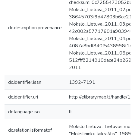
checksum: 0c7255473052bb
Mokslo_Lietuva_2011_02.pdf:
38645703f9d47803b6ce218
Mokslo_Lietuva_2011_03.pdf:
dc.description.provenance
42c002a57717601a903948c
Mokslo_Lietuva_2011_04.pdf:
4087a8bdf840f5438998f14
Mokslo_Lietuva_2011_05.pdf:
512fff8214910dace24b26278f
2011
dc.identifier.issn
1392-7191
dc.identifier.uri
http://elibrary.mab.lt/handle/1
dc.language.iso
lt
Mokslo Lietuva : Lietuvos moksli
dc.relation.isformatof
"Mokslininkų laikraštis", 1989-,