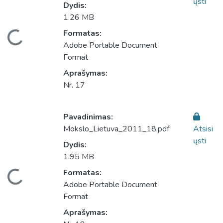
ųsti
Dydis:
1.26 MB
eliama...
Formatas:
Adobe Portable Document
Format
Aprašymas:
Nr. 17
Pavadinimas:
Mokslo_Lietuva_2011_18.pdf
Atsisi
ųsti
Dydis:
1.95 MB
eliama...
Formatas:
Adobe Portable Document
Format
Aprašymas: