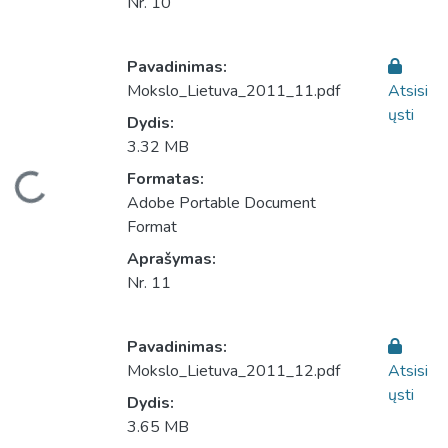
Nr. 10
Pavadinimas:
Mokslo_Lietuva_2011_11.pdf
Atsisi
ųsti
Dydis:
3.32 MB
eliama...
Formatas:
Adobe Portable Document
Format
Aprašymas:
Nr. 11
Pavadinimas:
Mokslo_Lietuva_2011_12.pdf
Atsisi
ųsti
Dydis:
3.65 MB