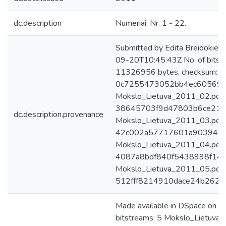
dc.description
Numeriai: Nr. 1 - 22.
Submitted by Edita Breidokien
09-20T10:45:43Z No. of bitst
11326956 bytes, checksum:
0c7255473052bb4ec605696
Mokslo_Lietuva_2011_02.pdf:
38645703f9d47803b6ce218
dc.description.provenance
Mokslo_Lietuva_2011_03.pdf:
42c002a57717601a903948c
Mokslo_Lietuva_2011_04.pdf:
4087a8bdf840f5438998f14
Mokslo_Lietuva_2011_05.pdf:
512fff8214910dace24b2627
Made available in DSpace on 
bitstreams: 5 Mokslo_Lietuva