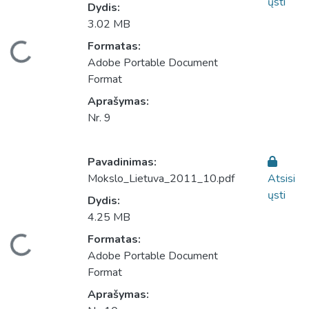
ųsti
Dydis:
3.02 MB
eliama...
Formatas:
Adobe Portable Document
Format
Aprašymas:
Nr. 9
Pavadinimas:
Mokslo_Lietuva_2011_10.pdf
Atsisi
ųsti
Dydis:
4.25 MB
eliama...
Formatas:
Adobe Portable Document
Format
Aprašymas: