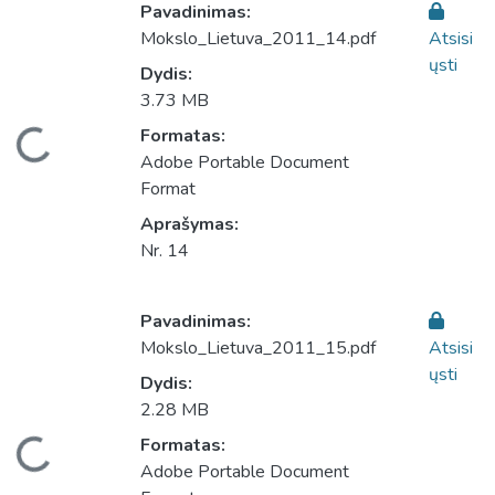
Pavadinimas:
Mokslo_Lietuva_2011_14.pdf
Atsisi
ųsti
Dydis:
3.73 MB
eliama...
Formatas:
Adobe Portable Document
Format
Aprašymas:
Nr. 14
Pavadinimas:
Mokslo_Lietuva_2011_15.pdf
Atsisi
ųsti
Dydis:
2.28 MB
eliama...
Formatas:
Adobe Portable Document