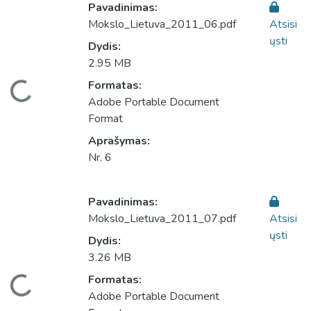
Pavadinimas:
Mokslo_Lietuva_2011_06.pdf
Atsisi
ųsti
Dydis:
2.95 MB
eliama...
Formatas:
Adobe Portable Document
Format
Aprašymas:
Nr. 6
Pavadinimas:
Mokslo_Lietuva_2011_07.pdf
Atsisi
ųsti
Dydis:
3.26 MB
eliama...
Formatas:
Adobe Portable Document