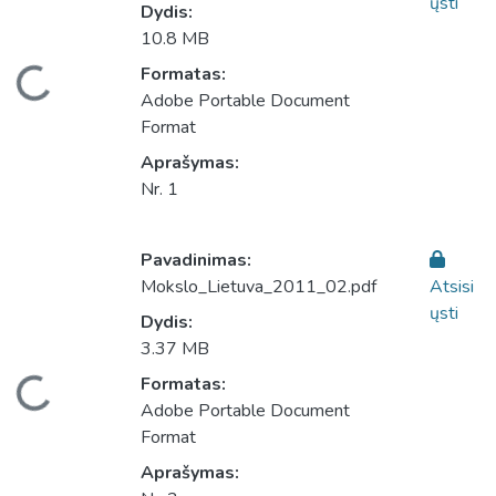
ųsti
Dydis:
10.8 MB
eliama...
Formatas:
Adobe Portable Document
Format
Aprašymas:
Nr. 1
Pavadinimas:
Mokslo_Lietuva_2011_02.pdf
Atsisi
ųsti
Dydis:
3.37 MB
eliama...
Formatas:
Adobe Portable Document
Format
Aprašymas: