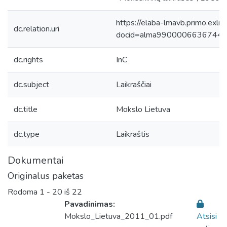
https://elaba-lmavb.primo.exlib
dc.relation.uri
docid=alma9900006636744
dc.rights
InC
dc.subject
Laikraščiai
dc.title
Mokslo Lietuva
dc.type
Laikraštis
Dokumentai
Originalus paketas
Rodoma
1 - 20 iš 22
Pavadinimas:
Mokslo_Lietuva_2011_01.pdf
Atsisi