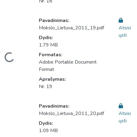
Nr. 18
Pavadinimas:
Mokslo_Lietuva_2011_19.pdf
Atsisi
ųsti
Dydis:
1.79 MB
eliama...
Formatas:
Adobe Portable Document
Format
Aprašymas:
Nr. 19
Pavadinimas:
Mokslo_Lietuva_2011_20.pdf
Atsisi
ųsti
Dydis:
1.09 MB