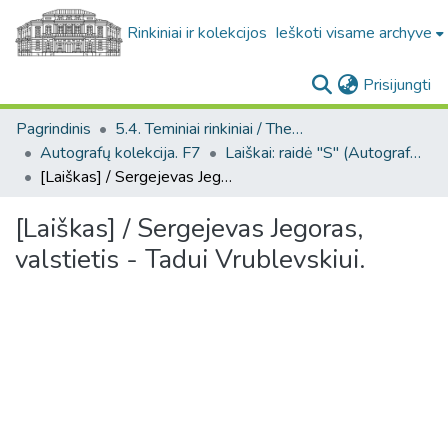
Rinkiniai ir kolekcijos
Ieškoti visame archyve
(c
Prisijungti
Pagrindinis
5.4. Teminiai rinkiniai / Thematic collections
Autografų kolekcija. F7
Laiškai: raidė "S" (Autografų kolekcija. F7)
[Laiškas] / Sergejevas Jegoras, valstietis - Tadui Vrublevskiui.
[Laiškas] / Sergejevas Jegoras,
valstietis - Tadui Vrublevskiui.