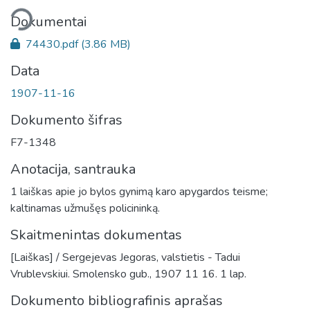
liama...
Dokumentai
74430.pdf
(3.86 MB)
Data
1907-11-16
Dokumento šifras
F7-1348
Anotacija, santrauka
1 laiškas apie jo bylos gynimą karo apygardos teisme;
kaltinamas užmušęs policininką.
Skaitmenintas dokumentas
[Laiškas] / Sergejevas Jegoras, valstietis - Tadui
Vrublevskiui. Smolensko gub., 1907 11 16. 1 lap.
Dokumento bibliografinis aprašas