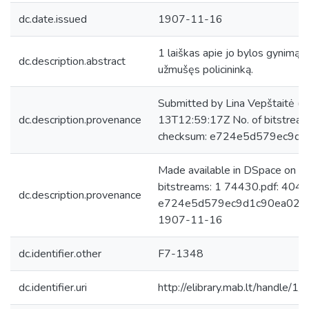
dc.date.issued
1907-11-16
1 laiškas apie jo bylos gynimą 
dc.description.abstract
užmušęs policininką.
Submitted by Lina Vepštaitė (
dc.description.provenance
13T12:59:17Z No. of bitstrea
checksum: e724e5d579ec9d
Made available in DSpace on 
bitstreams: 1 74430.pdf: 404
dc.description.provenance
e724e5d579ec9d1c90ea02155c
1907-11-16
dc.identifier.other
F7-1348
dc.identifier.uri
http://elibrary.mab.lt/handle/1