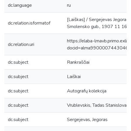
dc.language
ru
[Laiškas] / Sergejevas Jegoras, v
dc.relation.isformatof
Smolensko gub., 1907 11 16. 1
https://elaba-lmavb.primo.exlib
dc.relation.uri
docid=alma9900007443046
dc.subject
Rankraščiai
dc.subject
Laiškai
dc.subject
Autografų kolekcija
dc.subject
Vrublevskis, Tadas Stanislova
dc.subject
Sergejevas, Jegoras