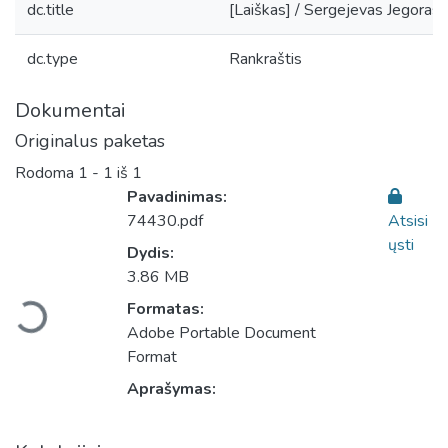
dc.title
[Laiškas] / Sergejevas Jegoras, v
dc.type
Rankraštis
Dokumentai
Originalus paketas
Rodoma
1 - 1 iš 1
Pavadinimas:
74430.pdf
Atsisi
ųsti
Dydis:
Įkeliama...
3.86 MB
Formatas:
Adobe Portable Document
Format
Aprašymas: