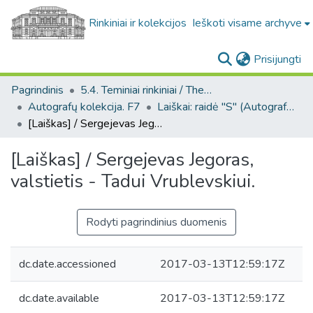
Rinkiniai ir kolekcijos
Ieškoti visame archyve
(c
Prisijungti
Pagrindinis
5.4. Teminiai rinkiniai / Thematic collections
Autografų kolekcija. F7
Laiškai: raidė "S" (Autografų kolekcija. F7)
[Laiškas] / Sergejevas Jegoras, valstietis - Tadui Vrublevskiui.
[Laiškas] / Sergejevas Jegoras,
valstietis - Tadui Vrublevskiui.
Rodyti pagrindinius duomenis
dc.date.accessioned
2017-03-13T12:59:17Z
dc.date.available
2017-03-13T12:59:17Z