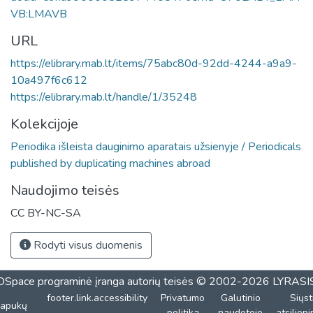
VB:LMAVB
URL
https://elibrary.mab.lt/items/75abc80d-92dd-4244-a9a9-
10a497f6c612
https://elibrary.mab.lt/handle/1/35248
Kolekcijoje
Periodika išleista dauginimo aparatais užsienyje / Periodicals
published by duplicating machines abroad
Naudojimo teisės
CC BY-NC-SA
Rodyti visus duomenis
DSpace programinė įranga
autorių teisės © 2002-2026
LYRASI
footer.link.accessibility
Privatumo
Galutinio
Siųst
lapukų
politika
naudotojo
atsiliep