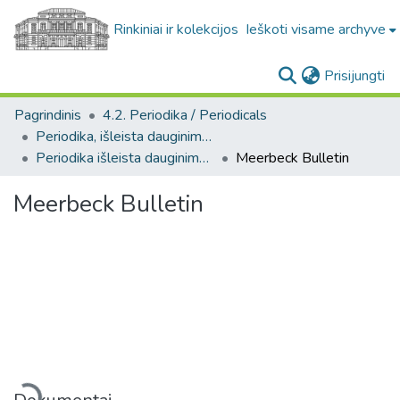
Rinkiniai ir kolekcijos
Ieškoti visame archyve
(c
Prisijungti
Pagrindinis
4.2. Periodika / Periodicals
Periodika, išleista dauginimo aparatais / Periodicals published by duplicating machines
Periodika išleista dauginimo aparatais užsienyje / Periodicals published by duplicating machines abroad
Meerbeck Bulletin
Meerbeck Bulletin
Įkeliama...